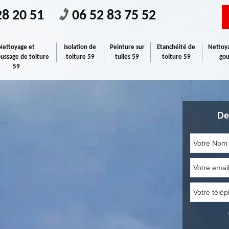
28 20 51
06 52 83 75 52
Nettoyage et
Isolation de
Peinture sur
Etanchéité de
Nettoya
ssage de toiture
toiture 59
tuiles 59
toiture 59
gou
59
De