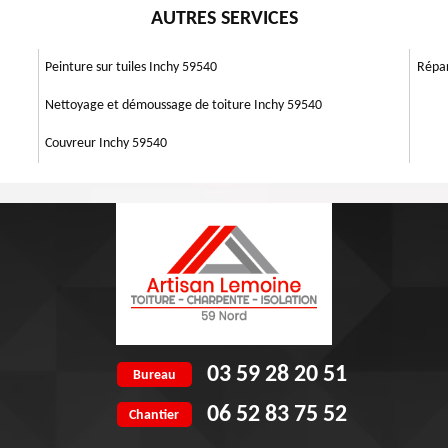
rmet d'obtenir de très fortes résistances thermiques. Pour connaître le
AUTRES SERVICES
e des activités que nous prenons en main. Découvrez ainsi les services
ntacter un couvreur 59540.
e. Professionnels en isolation, nous accueillons toutes les demandes.
es en place, nous pouvons garantir tout résultat attendu. Nous assurons
Peinture sur tuiles Inchy 59540
Répar
Nettoyage et démoussage de toiture Inchy 59540
Couvreur Inchy 59540
03 59 28 20 51
Bureau
06 52 83 75 52
Chantier