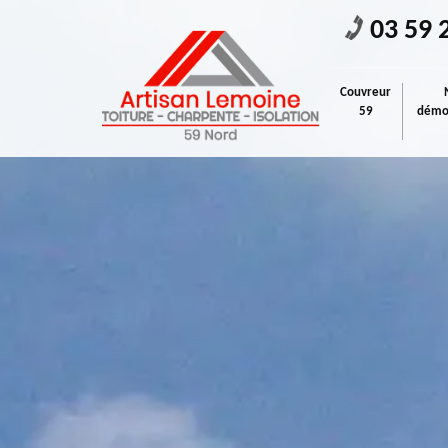
03 59 
Couvreur
59
démou