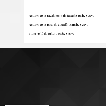
Déroulée sur plafond ou sur plancher, la laine minérale pe
nous pouvons prévaloir d’une forte expérience dans chacun
type d’isolation adapté à vos combles, n’hésitez pas à co
d'isolation de toitures de notre entreprise de couvertur
Grâce à des isolants de qualité et des techniques bien mis
Nettoyage et ravalement de façades Inchy 59540
également l’isolation des combles.
Nettoyage et pose de gouttières Inchy 59540
Etanchéité de toiture Inchy 59540