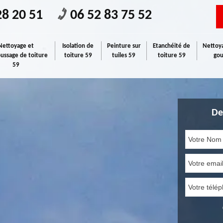
28 20 51
06 52 83 75 52
Nettoyage et
Isolation de
Peinture sur
Etanchéité de
Nettoya
ssage de toiture
toiture 59
tuiles 59
toiture 59
gou
59
De