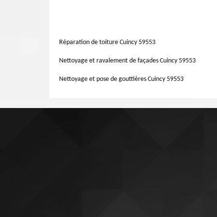
qui permet de nettoyer et désinfecter votre toit. Profit
Couvreur 59553 Artisan Lemoine 59 intervient sur plusi
changement de tuiles. Une fois votre couverture nettoyé
jusqu'à l'intérieur même de la maison. Selon vos problè
matériaux. Pour plus d’informations, contactez-nous.
couvreur est à votre disposition pour tous travaux de réno
nettoyage de gouttières 59553, peinture sur tuile 59553
Réparation de toiture Cuincy 59553
gratuit en remplissant notre formulaire en ligne.
Nettoyage et ravalement de façades Cuincy 59553
Nettoyage et pose de gouttières Cuincy 59553