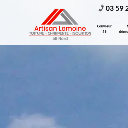
03 59 
Couvreur
59
démou