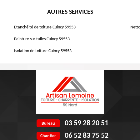
ez ainsi de notre service qui inclut une vérification de toiture et un
eurs éléments de votre maison ou bâtiment. Cela va de la couverture
e procéder à une solution hydrofuge pour une meilleure longévité des
AUTRES SERVICES
mes votre demande pour la rénovation de votre maison, notre équipe de
vation 59553, nettoyage toiture 59553, isolation toiture 59553, pose et
. Vous pouvez ainsi faire facilement votre demande de devis couvreur
Etanchéité de toiture Cuincy 59553
Netto
Peinture sur tuiles Cuincy 59553
Isolation de toiture Cuincy 59553
03 59 28 20 51
Bureau
06 52 83 75 52
Chantier