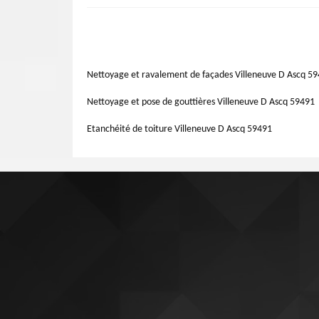
votre toiture a été abîmée par une tempête ou quelques 
Ascq, vous propose des services de réparation toiture. Pou
Le toit occupe un rôle important dans la protection de la 
qui a été appliquée lors de l'installation initiale du toit
tuile est très déterminante. Les coups extérieurs rendent f
toute méthode à mettre en œuvre.
l’eau et en bon état, la première chose à réaliser est de f
des centaines d'années, il n'est pas formellement oblig
Nettoyage et ravalement de façades Villeneuve D Ascq 5
suffit.
Nettoyage et pose de gouttières Villeneuve D Ascq 59491
Etanchéité de toiture Villeneuve D Ascq 59491