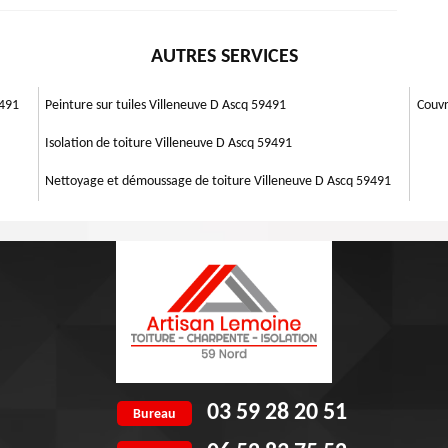
tuiles ont été décrochées, Artisan Lemoine 59, située à Villeneuve D
r mettre des tuiles neuves, il faut obligatoirement suivre la technique
maison des variations climatiques. N’oubliez pas que la durabilité d'une
. Seul un artisan couvreur aguerri est sûr d'une bonne intervention, pour
AUTRES SERVICES
ragile le toit. Si vous voulez être sûr que vos tuiles sont imperméables à
aire contrôler l’état des greniers. Du fait qu’elle peut demeurer étanche
atoire de changer les tuiles. Le remplacement des parties imparfaites
9491
Peinture sur tuiles Villeneuve D Ascq 59491
Couvr
Isolation de toiture Villeneuve D Ascq 59491
Nettoyage et démoussage de toiture Villeneuve D Ascq 59491
03 59 28 20 51
Bureau