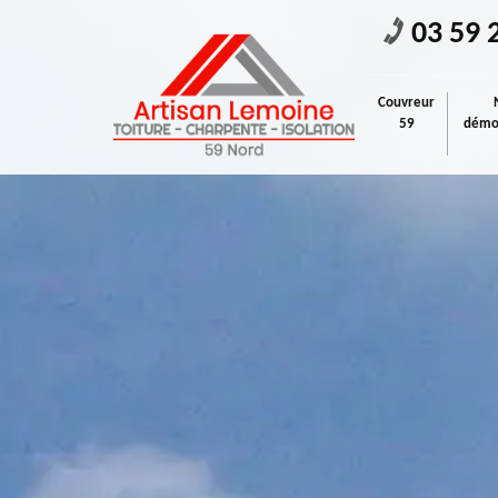
03 59 
Couvreur
59
démou