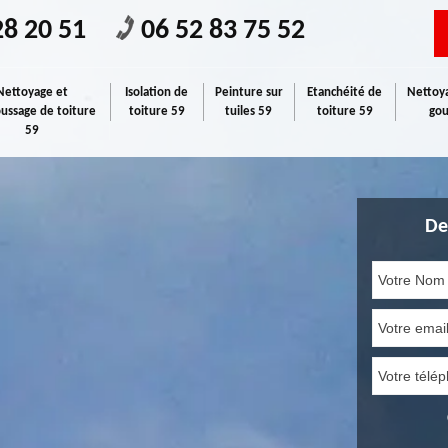
28 20 51
06 52 83 75 52
Nettoyage et
Isolation de
Peinture sur
Etanchéité de
Nettoya
ssage de toiture
toiture 59
tuiles 59
toiture 59
gou
59
De