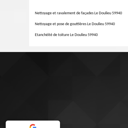
avoir un devis gratuit.
celui-ci doit être réparé suite à des intempéries ? Savoir q
plus. Des tuiles absentes, une partie du toit détériorée, ou
Nettoyage et ravalement de façades Le Doulieu 59940
généralement réparables.
Nettoyage et pose de gouttières Le Doulieu 59940
Etanchéité de toiture Le Doulieu 59940