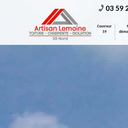
03 59 
Couvreur
59
démou