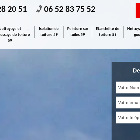
28 20 51
06 52 83 75 52
Nettoyage et
Isolation de
Peinture sur
Etanchéité de
Nettoya
ssage de toiture
toiture 59
tuiles 59
toiture 59
gou
59
De