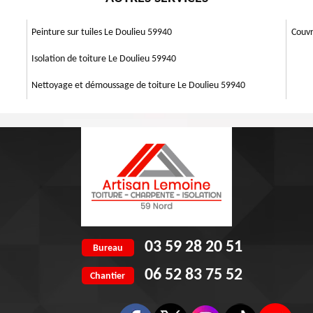
u’il y a des problèmes sur le toit n’est pas difficile, mais non facile non
 d’autres complications visibles sans utiliser d'appareils spécifiques sont
Peinture sur tuiles Le Doulieu 59940
Couvr
Isolation de toiture Le Doulieu 59940
Nettoyage et démoussage de toiture Le Doulieu 59940
03 59 28 20 51
Bureau
06 52 83 75 52
Chantier