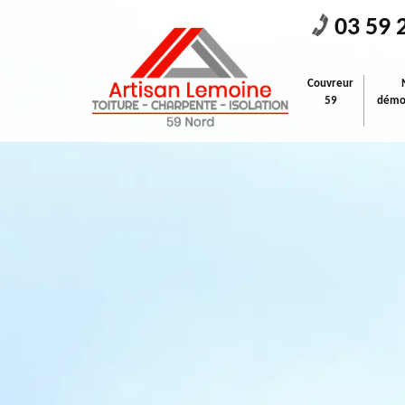
03 59 
Couvreur
59
démou