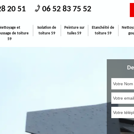
28 20 51
06 52 83 75 52
Nettoyage et
Isolation de
Peinture sur
Etanchéité de
Nettoya
ssage de toiture
toiture 59
tuiles 59
toiture 59
gou
59
De