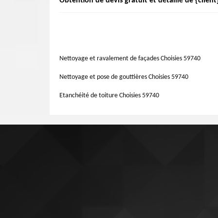
Obtention de devis gratuit et détaillé de {client
tous travaux toiture. Vous pouvez contacter notre entr
fuite de toiture. Souvent peu important au début, elle 
analyser exactement l'état de votre toit en cas d’infiltrati
grands problèmes, Artisan Lemoine 59 a sélectionné des m
Le coût d'un projet de toiture, qu'il s'agisse d'un nouv
des réparations urgentes. Appelez nos couvreurs pour des
investissement important pour un propriétaire. Et, à Choi
équipe de professionnels formés est très important.
processus confus et préoccupant. Un évaluateur de toiture
est défaillante et comment réparer. Dans la plupart des ca
Nettoyage et ravalement de façades Choisies 59740
devis gratuit.
Nettoyage et pose de gouttières Choisies 59740
Etanchéité de toiture Choisies 59740