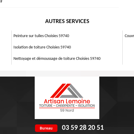
]}
eprise composée de couvreurs qualifiés, en mesure d’intervenir pour
peut pourtant causer de gros dégâts structurels. Pour vous éviter des
on toiture.
atériels et des couvreurs pouvant vous garantir un service fiable pour
eau toit, d'un toit de remplacement ou d'une réparation, représente un
 travaux de toiture qui respectent les normes en vigueur de l’art. Une
AUTRES SERVICES
sies, nous comprenons que l'acquisition d'un nouveau toit peut être un
 expérimenté peut dire, en une seule observation, quelle partie du toit
s, c'est ce dont vous avez besoin pour résoudre le problème et avoir un
Peinture sur tuiles Choisies 59740
Couvr
Isolation de toiture Choisies 59740
Nettoyage et démoussage de toiture Choisies 59740
03 59 28 20 51
Bureau