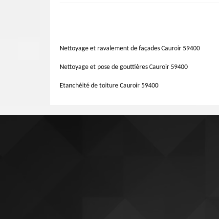
réparation de toiture.
fait, il est habituer à effectuer le travail de réparation
Le travail de l'artisan de toiture est nécessaire pour plus 
59400 pour avoir plus de satisfaction, et des réponses selo
votre disposition sur tous ce qui concerne vos besoins da
de l'art.
endroit selon vos demandes. Il donne garanti au résult
professionnel Artisan Lemoine 59 qui se situe à Cauroir d
Nettoyage et ravalement de façades Cauroir 59400
Nettoyage et pose de gouttières Cauroir 59400
Etanchéité de toiture Cauroir 59400