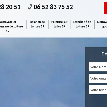
28 20 51
06 52 83 75 52
Nettoyage et
Isolation de
Peinture sur
Etanchéité de
Nettoya
ssage de toiture
toiture 59
tuiles 59
toiture 59
gou
59
De