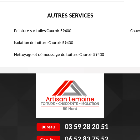
 en faisant appel vite Artisan Lemoine 59 qui se situe dans la Cauroir à
performant votre toit ou d'installer et redonner vie sa structure. Il est à
n vos attentes. sur ce, il réalise vos travaux dans les normes des règles
AUTRES SERVICES
ns le domaine de toiture. Et il prêt à se déplacer dans n'importe quel
at et vous donne la satisfaction. Alors contacter vite les artisans
ans le 59400 pour s'occuper votre tâche dans ce domaine.
Peinture sur tuiles Cauroir 59400
Couvr
Isolation de toiture Cauroir 59400
Nettoyage et démoussage de toiture Cauroir 59400
03 59 28 20 51
Bureau
06 52 83 75 52
Chantier