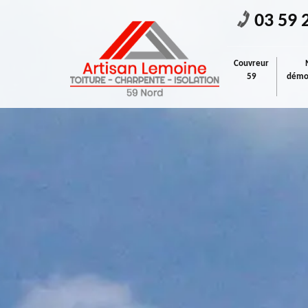
03 59 
Couvreur
59
démou