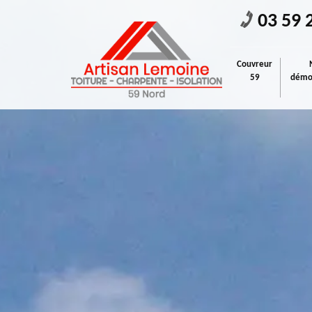
03 59 
Couvreur
59
démou