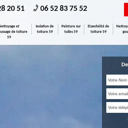
28 20 51
06 52 83 75 52
Nettoyage et
Isolation de
Peinture sur
Etanchéité de
Nettoya
ssage de toiture
toiture 59
tuiles 59
toiture 59
gou
59
De