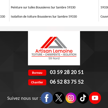
Peinture sur tuiles Boussieres Sur Sambre 59330
5933
9330
Isolation de toiture Boussieres Sur Sambre 59330
Couvr
03 59 28 20 51
Bureau
06 52 83 75 52
Chantier
Suivez nous sur :