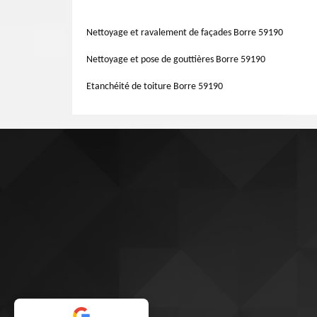
méthode à mettre en œuvre.
toiture et de réparation de toit ne veut que le bonheur d
attentes. Notre équipe de couvreurs vous met en œuvre dét
Nettoyage et ravalement de façades Borre 59190
Nettoyage et pose de gouttières Borre 59190
Etanchéité de toiture Borre 59190