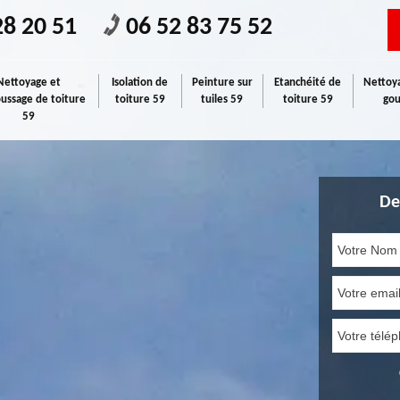
28 20 51
06 52 83 75 52
Nettoyage et
Isolation de
Peinture sur
Etanchéité de
Nettoya
ssage de toiture
toiture 59
tuiles 59
toiture 59
gou
59
De