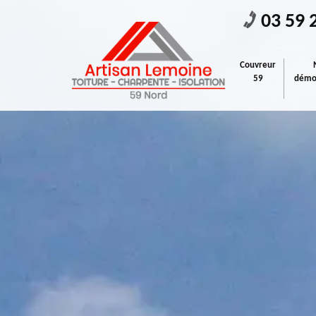
03 59 
Couvreur
59
démou