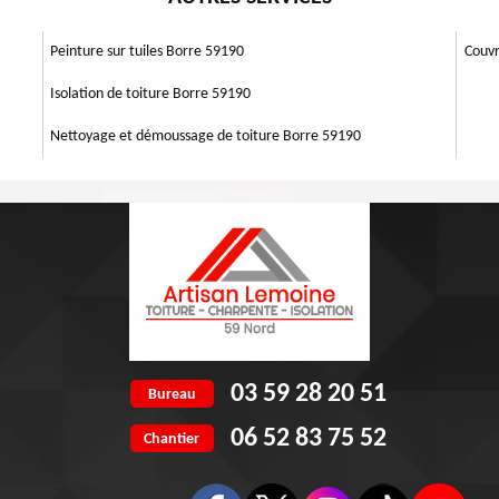
es clients qui veulent des résultats qui atteignent la hauteur de leurs
ermination et savoir-faire, pour réparer vos toitures en mauvais état.
Peinture sur tuiles Borre 59190
Couvr
Isolation de toiture Borre 59190
Nettoyage et démoussage de toiture Borre 59190
03 59 28 20 51
Bureau
06 52 83 75 52
Chantier