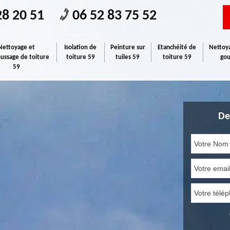
28 20 51
06 52 83 75 52
Nettoyage et
Isolation de
Peinture sur
Etanchéité de
Nettoya
ssage de toiture
toiture 59
tuiles 59
toiture 59
gou
59
De