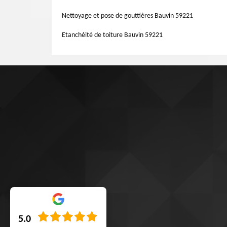
méthode à mettre en œuvre.
Nettoyage et pose de gouttières Bauvin 59221
Etanchéité de toiture Bauvin 59221
5.0