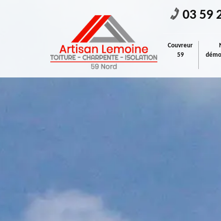
03 59 
Couvreur
59
démou