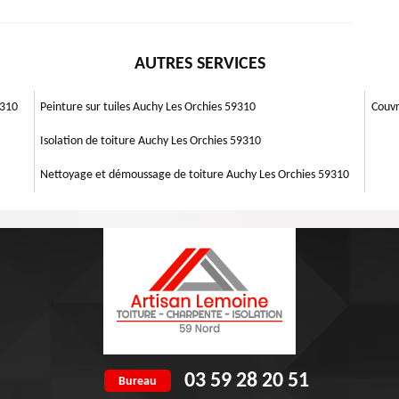
iège dans Auchy Les Orchies 59310 est libre pour intervenir à réaliser
chy Les Orchies, nous comprenons que l'acquisition d'un nouveau toit
eur de toiture expérimenté peut dire, en une seule observation, quelle
faire dans les délais fixés. Notre but principal est de vous procurer un
 la plupart des cas, c'est ce dont vous avez besoin pour résoudre le
AUTRES SERVICES
s. Nous sommes aptes à restaurer tous les types de toitures : inclinée,
ler par nos experts et de profiter de notre expertise pour parvenir à de
 votre projet à l’entreprise Artisan Lemoine 59 pour tous les besoins de
9310
Peinture sur tuiles Auchy Les Orchies 59310
Couvr
Isolation de toiture Auchy Les Orchies 59310
Nettoyage et démoussage de toiture Auchy Les Orchies 59310
03 59 28 20 51
Bureau