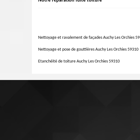
Notre réparation fuite toiture
la réparation de votre toiture. Artisan Lemoine 59 qui s
investissement important pour un propriétaire. Et, à Au
votre tâche de réparation de toiture.
peut être un processus confus et préoccupant. Un évaluat
Quelle que soit l’ampleur de vos travaux, nous pouvons les 
partie du toit est défaillante et comment réparer. Dans
travail ordonné qui pourvoit la durabilité de vos toiture
problème et avoir un devis gratuit.
plate, arrondie... Vous aurez l’opportunité d’être conseil
bons travaux. Nous vous donnons un devis détaillé. Confiez
Nettoyage et ravalement de façades Auchy Les Orchies 5
réparation de toiture.
Nettoyage et pose de gouttières Auchy Les Orchies 59310
Etanchéité de toiture Auchy Les Orchies 59310