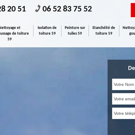
28 20 51
06 52 83 75 52
Nettoyage et
Isolation de
Peinture sur
Etanchéité de
Nettoya
ssage de toiture
toiture 59
tuiles 59
toiture 59
gou
59
De