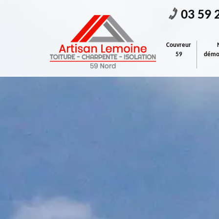
03 59 
Couvreur
59
démou