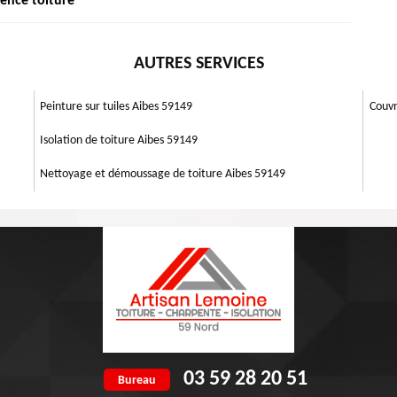
ence toiture
ge dans Aibes 59149 est libre pour intervenir à réaliser votre tâche de
s. Nous sommes aptes à restaurer tous les types de toitures : inclinée,
ler par nos experts et de profiter de notre expertise pour parvenir à de
maison des variations climatiques. N’oubliez pas que la durabilité d'une
 votre projet à l’entreprise Artisan Lemoine 59 pour tous les besoins de
AUTRES SERVICES
ragile le toit. Si vous voulez être sûr que vos tuiles sont imperméables à
aire contrôler l’état des greniers. Du fait qu’elle peut demeurer étanche
atoire de changer les tuiles. Le remplacement des parties imparfaites
Peinture sur tuiles Aibes 59149
Couvr
Isolation de toiture Aibes 59149
Nettoyage et démoussage de toiture Aibes 59149
03 59 28 20 51
Bureau