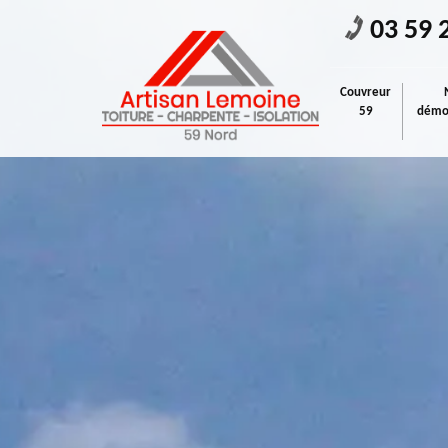
03 59 
Couvreur
59
démou