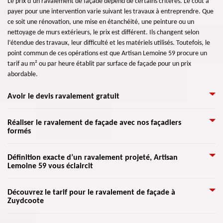
Le prix d’un ravalement de façade dépend de certains critères. Le coût à
payer pour une intervention varie suivant les travaux à entreprendre. Que
ce soit une rénovation, une mise en étanchéité, une peinture ou un
nettoyage de murs extérieurs, le prix est différent. Ils changent selon
l’étendue des travaux, leur difficulté et les matériels utilisés. Toutefois, le
point commun de ces opérations est que Artisan Lemoine 59 procure un
tarif au m² ou par heure établit par surface de façade pour un prix
abordable.
Avoir le devis ravalement gratuit
Si la façade subit des dégâts dus à plusieurs coups extérieurs, il faut penser
Réaliser le ravalement de façade avec nos façadiers
formés
à sa rénovation. Rénover une façade étant une obligation légale à faire
tous les dix ans, c’est aussi une opération de remise en valeur de votre
maison. Une telle intervention demande une grande expertise, qui assure
Grâce à l’aide de nos artisans qualifiés dans ce domaine, nous pouvons
Définition exacte d’un ravalement projeté, Artisan
un traitement réussi et durable, en tenant compte des nécessités
Lemoine 59 vous éclaircit
assurer de vraies réalisations professionnelles pour une rénovation fiable
architecturales de toute façade. Nous vous conseillons de confier le travail
de votre façade. Nous allons étudier l’état de vos murs extérieurs pour une
à des experts aguerris dans la rénovation de façades pour bénéficier d’un
définition précise des rénovations à faire. Nos artisans ravaleurs peuvent
C’est en fait l’utilisation d’un enduit projeté sur une façade à peindre.
Découvrez le tarif pour le ravalement de façade à
devis fiable.
intervenir à tout moment avec le plus grand professionnalisme qui existe.
Zuydcoote
C’est une matière à appliquer avec un appareil spécifique. Elle va être
Avec le respect des normes de l’art, mais également selon vos nécessités,
apposée par projection ou par pulvérisation. Cet enduit s’applique sur les
nous tacherons de mettre en œuvre des travaux qui conviennent bien à
murs, façades et plafond à envelopper de peinture avant enduit. Avec un