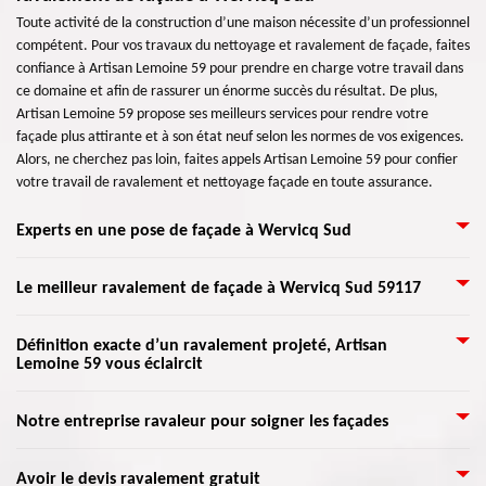
Toute activité de la construction d’une maison nécessite d’un professionnel
compétent. Pour vos travaux du nettoyage et ravalement de façade, faites
confiance à Artisan Lemoine 59 pour prendre en charge votre travail dans
ce domaine et afin de rassurer un énorme succès du résultat. De plus,
Artisan Lemoine 59 propose ses meilleurs services pour rendre votre
façade plus attirante et à son état neuf selon les normes de vos exigences.
Alors, ne cherchez pas loin, faites appels Artisan Lemoine 59 pour confier
votre travail de ravalement et nettoyage façade en toute assurance.
Experts en une pose de façade à Wervicq Sud
Malgré la détérioration de votre façade face à une mauvaise saison,
Le meilleur ravalement de façade à Wervicq Sud 59117
sachez qu’il est possible de le rendre plus beau à son état normal. Pour la
pose de façade, faites confiance à Artisan Lemoine 59 pour effectuer votre
Une raison de penser à l'entretien des façades est de permettre de vérifier
Définition exacte d’un ravalement projeté, Artisan
travail dans ce domaine. De plus, client} propose des services de qualités à
Lemoine 59 vous éclaircit
l'état de votre bâtiment. Il faut en effet s’occuper de la rénovation de vos
propos de sa mise en place avec un meilleur devis. Donc, bénéficiez cette
murs extérieurs pour que votre maison puisse demeurer plus longtemps.
service en qualité éblouissante pour mettre en charge votre travail en
La façade est le plus grand champ de la structure de toute maison et
C’est en fait l’utilisation d’un enduit projeté sur une façade à peindre.
faisant appel le plus vite Artisan Lemoine 59 qui se trouve dans Wervicq
Notre entreprise ravaleur pour soigner les façades
construction. Notre entreprise Artisan Lemoine 59 ne veut que votre
C’est une matière à appliquer avec un appareil spécifique. Elle va être
Sud 59117.
satisfaction. Vous n’avez qu’à nous exposer votre projet de ravalement
apposée par projection ou par pulvérisation. Cet enduit s’applique sur les
Nos artisans sont en mesure de bien s’occuper de tous types de façade. Ils
pour qu’on puisse l’étudier. Nous vous donnerons un devis pour rénover
Avoir le devis ravalement gratuit