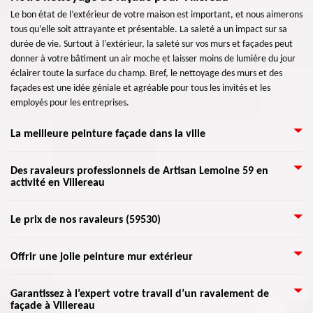
Le bon état de l’extérieur de votre maison est important, et nous aimerons
tous qu’elle soit attrayante et présentable. La saleté a un impact sur sa
durée de vie. Surtout à l'extérieur, la saleté sur vos murs et façades peut
donner à votre bâtiment un air moche et laisser moins de lumière du jour
éclairer toute la surface du champ. Bref, le nettoyage des murs et des
façades est une idée géniale et agréable pour tous les invités et les
employés pour les entreprises.
La meilleure peinture façade dans la ville
Il y a différents moyens de peindre la façade d’une maison. Mais il ne faut
Des ravaleurs professionnels de Artisan Lemoine 59 en
activité en Villereau
pas oublier de s’informer dans votre mairie (59530) pour prendre
connaissance des règlements qui dirigent cette intervention dans votre
ville Villereau. Parmi les types de peinture, on distingue : résine tendue,
Nous savons tous qu’un ravalement de façade consiste à redonner de
Le prix de nos ravaleurs (59530)
boiserie, lasure, crépi, l’enduit, ravalement projeté, peinture, etc. Nos
l’éclat à toute maison. Certes, il est envisageable de faire le travail sans
artisans formés sont en mesure de réaliser toute sorte de peinture pour
l’aide des experts, mais recourir l’aide des ravaleurs formés serait toujours
Le ravalement consiste à rénover la façade et les murs extérieurs d’un
avoir une façade brillante. Pensez toujours à confier vos projets de
Offrir une jolie peinture mur extérieur
plus prudent. Procéder à un ravalement doit respecter et suivre plusieurs
bâtiment. Toutefois, il ne faut pas changer son style d’origine. Le coût
peinture à des ravaleurs fiables.
normes qui régissent dans le département 59530. Nos ravaleurs savent
d’intervention est payé par le propriétaire de la maison. Avec Artisan
parfaitement manipuler les matériels et méthodes à mettre en œuvre.
Vous pouvez nous appeler pour peindre vos murs extérieurs. Nos artisans
Garantissez à l’expert votre travail d’un ravalement de
Lemoine 59, de nombreux travaux peuvent être entrepris avec un
C’est un bel investissement, vous ne regretterez pas de nous avoir confié
façade à Villereau
spécialisés peuvent donner un air de fraicheur à vos murs avec une