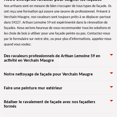
Nos artisans sont en mesure de bien s’occuper de tous types de façade. Ils
ont reçu une formation qui assure une œuvre de professionnel. Présent à
Verchain Maugre, nos ravaleurs sont toujours prêts à se déplacer partout
dans 59227. Artisan Lemoine 59 est expérimenté dans la rénovation de
façades. Nous serions heureux de vous recommander tous les solutions et
les choix de bois à utiliser pour une façade peinte ou pas. Contactez-nous
par le formulaire sur notre site, ou pour plus d'informations, appelez-nous
quand vous voulez.
Des ravaleurs professionnels de Artisan Lemoine 59 en
activité en Verchain Maugre
Nous savons tous qu’un ravalement de façade consiste à redonner de
Notre nettoyage de façade pour Verchain Maugre
l’éclat à toute maison. Certes, il est envisageable de faire le travail sans
l’aide des experts, mais recourir l’aide des ravaleurs formés serait toujours
Le bon état de l’extérieur de votre maison est important, et nous aimerons
Faire une peinture mur extérieur
plus prudent. Procéder à un ravalement doit respecter et suivre plusieurs
tous qu’elle soit attrayante et présentable. La saleté a un impact sur sa
normes qui régissent dans le département 59227. Nos ravaleurs savent
durée de vie. Surtout à l'extérieur, la saleté sur vos murs et façades peut
parfaitement manipuler les matériels et méthodes à mettre en œuvre.
La peinture est très indispensable pour une maison. Même si une façade
Réaliser le ravalement de façade avec nos façadiers
donner à votre bâtiment un air moche et laisser moins de lumière du jour
C’est un bel investissement, vous ne regretterez pas de nous avoir confié
formés
non peinte n’est pas si terrible, il arrive qu’elle ne soit pas attrayante,
éclairer toute la surface du champ. Bref, le nettoyage des murs et des
tous les travaux.
surtout si la maison est en vente. Notre peinture murale extérieure
façades est une idée géniale et agréable pour tous les invités et les