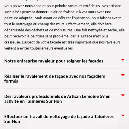
Vous pouvez nous appeler pour peindre vos murs extérieurs. Nos artisans
spécialisés peuvent donner un air de fraicheur à vos murs avec une
peinture adaptée. Mais avant de débuter l’opération, nous faisons avant
tout le nettoyage du champ des murs. Effectivement, elle doit être
débarrassée des déchets et de moisissures. Une fois nettoyée et sèche, elle
peut recevoir la peinture sans problème, car la surface n’est plus
crasseuse. L’aspect de votre façade est très important que nos ravaleurs
veillent à éviter toutes erreurs éventuelles.
Notre entreprise ravaleur pour soigner les façades
Nos artisans sont en mesure de bien s’occuper de tous types de façade. Ils
Réaliser le ravalement de façade avec nos façadiers
formés
ont reçu une formation qui assure une œuvre de professionnel. Présent à
Taisnieres Sur Hon, nos ravaleurs sont toujours prêts à se déplacer partout
dans 59570. Artisan Lemoine 59 est expérimenté dans la rénovation de
Grâce à l’aide de nos artisans qualifiés dans ce domaine, nous pouvons
Des ravaleurs professionnels de Artisan Lemoine 59 en
façades. Nous serions heureux de vous recommander tous les solutions et
activité en Taisnieres Sur Hon
assurer de vraies réalisations professionnelles pour une rénovation fiable
les choix de bois à utiliser pour une façade peinte ou pas. Contactez-nous
de votre façade. Nous allons étudier l’état de vos murs extérieurs pour une
par le formulaire sur notre site, ou pour plus d'informations, appelez-nous
définition précise des rénovations à faire. Nos artisans ravaleurs peuvent
Nous savons tous qu’un ravalement de façade consiste à redonner de
Effectuez un travail du nettoyage de façade à Taisnieres
quand vous voulez.
intervenir à tout moment avec le plus grand professionnalisme qui existe.
Sur Hon
l’éclat à toute maison. Certes, il est envisageable de faire le travail sans
Avec le respect des normes de l’art, mais également selon vos nécessités,
l’aide des experts, mais recourir l’aide des ravaleurs formés serait toujours