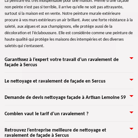
La peinture est très indispensable pour une maison. Même si une façade
non peinte n’est pas si terrible, il arrive qu’elle ne soit pas attrayante,
surtout si la maison est en vente. Notre peinture murale extérieure
procure à vos murs extérieurs un air brillant. Avec une forte résistance à la
saleté, aux algues et aux champignons, elle protège aussi de la
décoloration et l’éclaboussure. Elle est considérée comme une peinture de
haute qualité qui protège les maisons des intempéries et des diverses
saletés qui s’entassent.
Garantissez à l’expert votre travail d’un ravalement de
façade à Sercus
Lorsque la façade est détruit, cela risque d’endommager votre maison et
Le nettoyage et ravalement de façade en Sercus
pourra même engendrer un problème de fuite ou d’infiltration d’eau à
l’intérieur. Pour cela, il est nécessaire de réaliser un travail de ravalement
Le ravalement de façade est l’opération de permet de revivifier et
Demande de devis nettoyage façade à Artisan Lemoine 59
de votre façade pour garantir un fort revêtement de votre maison. Alors,
nettoyer les murs extérieurs d’une maison. Effectivement, la façade peut
pourquoi ne pas faire le ravalement de votre façade si vous pensez que la
supporter les diverses intempéries telles que le vent, la pluie, la neige, le
vôtre en a besoin. Dans ce cas, appelez vite Artisan Lemoine 59 qui
Après une vérification avant le nettoyage des façades, notez que le lavage
Combien vaut le tarif d’un ravalement ?
coup de soleil, etc. Une façade est solide, c’est pour cela qu’elle tient
s’implante dans Sercus 59173 pour vous intervenir à réaliser votre travail
sous pression est une solution garantie et non nuisible pour nettoyer les
debout. Quoiqu’elle peut quand même être détériorée. Ces
dans ce domaine. De plus, Artisan Lemoine 59 dispose des spécialiste en
surfaces extérieures de votre maison. Il y a plusieurs raisons pour procéder
endommagements sont généralement représentés par des dartres,
Le prix d’un ravalement de façade dépend de certains critères. Le coût à
Retrouvez l’entreprise meilleure de nettoyage et
ravalement façade et sont toujours disponible à tout le moment.
au nettoyage de façade : maintenir l’esthétique et la résistance du
fissures, joints lâchés, couleurs obscurcies ou peintures écaillées. Après une
ravalement de façade à Sercus
payer pour une intervention varie suivant les travaux à entreprendre. Que