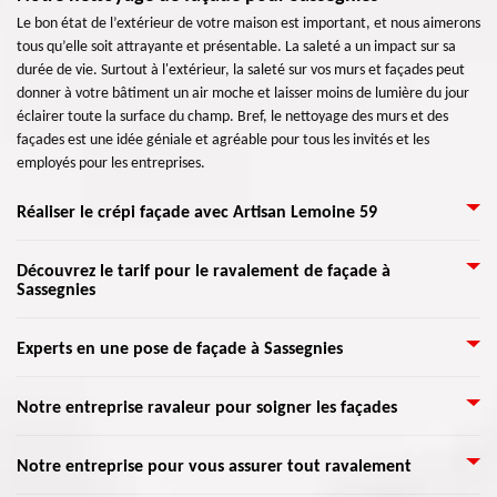
Le bon état de l’extérieur de votre maison est important, et nous aimerons
tous qu’elle soit attrayante et présentable. La saleté a un impact sur sa
durée de vie. Surtout à l'extérieur, la saleté sur vos murs et façades peut
donner à votre bâtiment un air moche et laisser moins de lumière du jour
éclairer toute la surface du champ. Bref, le nettoyage des murs et des
façades est une idée géniale et agréable pour tous les invités et les
employés pour les entreprises.
Réaliser le crépi façade avec Artisan Lemoine 59
La raison d’appliquer du crépi sur une façade, aussi connue sous le nom
Découvrez le tarif pour le ravalement de façade à
Sassegnies
« enduit », est qu’il permet de décorer les murs extérieurs de toute
maison. On peut le trouver sous forme de granulé et se choisit suivant
l’endroit où se place votre demeure. Le crépi est granuleux qu’il doit être
Désirez-vous réaliser un ravalement de votre façade ? Vous ne savez pas
Experts en une pose de façade à Sassegnies
mixé avec une substance qui permet d’avoir une pâte. Nous l’appliquerons
combien cela coûte-t-il ? Pour cela, appelez Artisan Lemoine 59 pour vous
sur une façade propre afin d’éviter la formation de fissures. Vous
donner un meilleur service de votre pour vos travaux dans ce domaine.
Malgré la détérioration de votre façade face à une mauvaise saison,
obtiendrez une maison rajeunie, comme au début grâce au crépi.
Notre entreprise ravaleur pour soigner les façades
Vous pouvez bénéficier de leurs offres au moment où vous le souhaiterez.
sachez qu’il est possible de le rendre plus beau à son état normal. Pour la
Ses équipes sont des expertes dans les matières, elles ont été formées
pose de façade, faites confiance à Artisan Lemoine 59 pour effectuer votre
spécifiquement pour satisfaire les besoins des clients, et accomplir leurs
Nos artisans sont en mesure de bien s’occuper de tous types de façade. Ils
Notre entreprise pour vous assurer tout ravalement
travail dans ce domaine. De plus, client} propose des services de qualités à
attentes. Donc, découvrez le tarif de votre travail du ravalement de
ont reçu une formation qui assure une œuvre de professionnel. Présent à