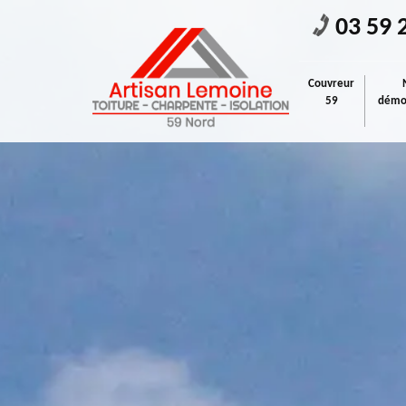
03 59 
Couvreur
59
démou