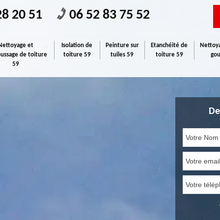
28 20 51
06 52 83 75 52
Nettoyage et
Isolation de
Peinture sur
Etanchéité de
Nettoya
ssage de toiture
toiture 59
tuiles 59
toiture 59
gou
59
De