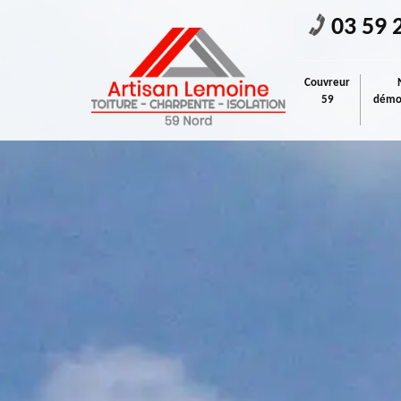
03 59 
Couvreur
59
démou