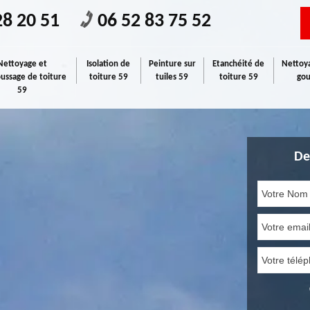
28 20 51
06 52 83 75 52
Nettoyage et
Isolation de
Peinture sur
Etanchéité de
Nettoya
ssage de toiture
toiture 59
tuiles 59
toiture 59
gou
59
De