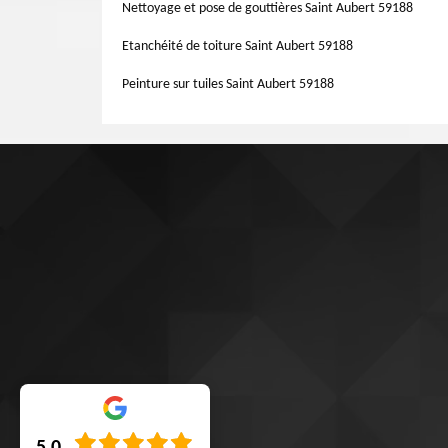
qualité éblouissante pour mettre en charge votre travail e
Nettoyage et pose de gouttières Saint Aubert 59188
Aubert 59188.
Etanchéité de toiture Saint Aubert 59188
Peinture sur tuiles Saint Aubert 59188