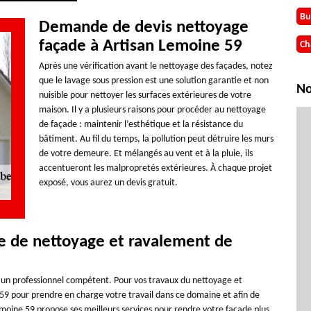
Bu
Demande de devis nettoyage
façade à Artisan Lemoine 59
Ch
Après une vérification avant le nettoyage des façades, notez
que le lavage sous pression est une solution garantie et non
No
nuisible pour nettoyer les surfaces extérieures de votre
maison. Il y a plusieurs raisons pour procéder au nettoyage
de façade : maintenir l’esthétique et la résistance du
bâtiment. Au fil du temps, la pollution peut détruire les murs
de votre demeure. Et mélangés au vent et à la pluie, ils
accentueront les malpropretés extérieures. À chaque projet
exposé, vous aurez un devis gratuit.
re de nettoyage et ravalement de
d’un professionnel compétent. Pour vos travaux du nettoyage et
59 pour prendre en charge votre travail dans ce domaine et afin de
emoine 59 propose ses meilleurs services pour rendre votre façade plus