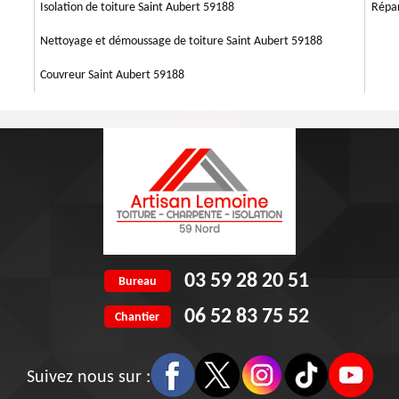
n faisant appel le plus vite Artisan Lemoine 59 qui se trouve dans Saint
Isolation de toiture Saint Aubert 59188
Répar
Nettoyage et démoussage de toiture Saint Aubert 59188
Couvreur Saint Aubert 59188
03 59 28 20 51
Bureau
06 52 83 75 52
Chantier
Suivez nous sur :