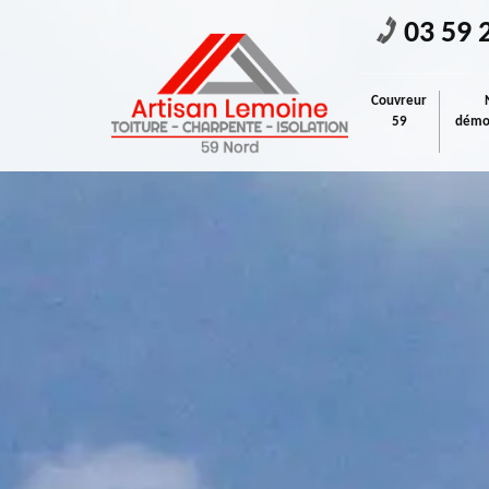
03 59 
Couvreur
59
démou