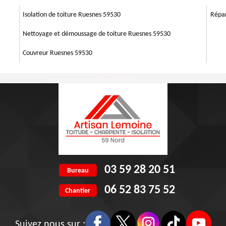
ise en place avec un meilleur devis. Donc, bénéficiez cette service en
l en faisant appel le plus vite Artisan Lemoine 59 qui se trouve dans
Isolation de toiture Ruesnes 59530
Répar
Nettoyage et démoussage de toiture Ruesnes 59530
Couvreur Ruesnes 59530
03 59 28 20 51
Bureau
06 52 83 75 52
Chantier
Suivez nous sur :