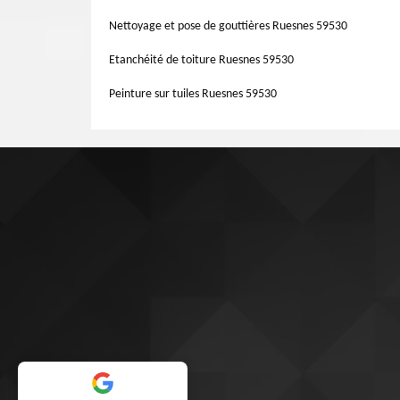
client} propose des services de qualités à propos de sa m
qualité éblouissante pour mettre en charge votre travai
Nettoyage et pose de gouttières Ruesnes 59530
Ruesnes 59530.
Etanchéité de toiture Ruesnes 59530
Peinture sur tuiles Ruesnes 59530