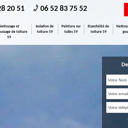
28 20 51
06 52 83 75 52
Nettoyage et
Isolation de
Peinture sur
Etanchéité de
Nettoya
ssage de toiture
toiture 59
tuiles 59
toiture 59
gou
59
De