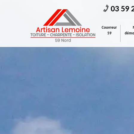
03 59 
Couvreur
59
démou