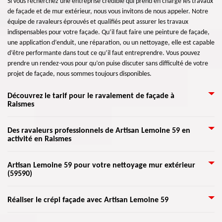
Si vous recherchez une entreprise crédible qui prend en charge les travaux
de façade et de mur extérieur, nous vous invitons de nous appeler. Notre
équipe de ravaleurs éprouvés et qualifiés peut assurer les travaux
indispensables pour votre façade. Qu’il faut faire une peinture de façade,
une application d’enduit, une réparation, ou un nettoyage, elle est capable
d’être performante dans tout ce qu’il faut entreprendre. Vous pouvez
prendre un rendez-vous pour qu’on puise discuter sans difficulté de votre
projet de façade, nous sommes toujours disponibles.
Découvrez le tarif pour le ravalement de façade à
Raismes
Désirez-vous réaliser un ravalement de votre façade ? Vous ne savez pas
Des ravaleurs professionnels de Artisan Lemoine 59 en
activité en Raismes
combien cela coûte-t-il ? Pour cela, appelez Artisan Lemoine 59 pour vous
donner un meilleur service de votre pour vos travaux dans ce domaine.
Vous pouvez bénéficier de leurs offres au moment où vous le souhaiterez.
Nous savons tous qu’un ravalement de façade consiste à redonner de
Artisan Lemoine 59 pour votre nettoyage mur extérieur
Ses équipes sont des expertes dans les matières, elles ont été formées
(59590)
l’éclat à toute maison. Certes, il est envisageable de faire le travail sans
spécifiquement pour satisfaire les besoins des clients, et accomplir leurs
l’aide des experts, mais recourir l’aide des ravaleurs formés serait toujours
attentes. Donc, découvrez le tarif de votre travail du ravalement de
plus prudent. Procéder à un ravalement doit respecter et suivre plusieurs
Une raison d'envisager le nettoyage de façade est de maintenir le bon état
Réaliser le crépi façade avec Artisan Lemoine 59
façade chez Artisan Lemoine 59.
normes qui régissent dans le département 59590. Nos ravaleurs savent
de votre maison. Notamment dans les surfaces de maçonnerie, la saleté
parfaitement manipuler les matériels et méthodes à mettre en œuvre.
peut rendre difficile le contrôle des problèmes de votre maison. En ayant