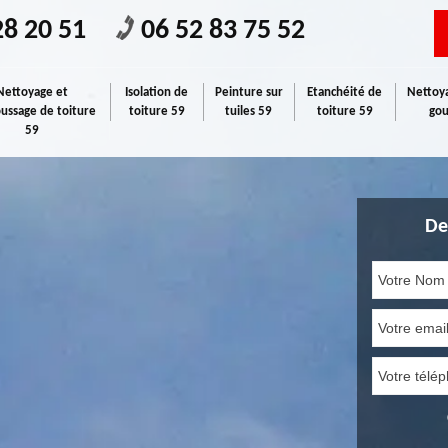
28 20 51
06 52 83 75 52
Nettoyage et
Isolation de
Peinture sur
Etanchéité de
Nettoya
ssage de toiture
toiture 59
tuiles 59
toiture 59
gou
59
De