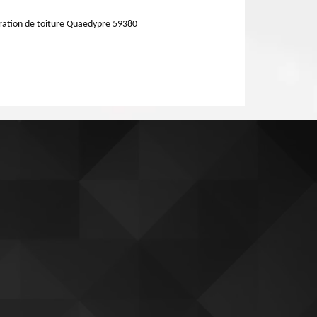
ation de toiture Quaedypre 59380