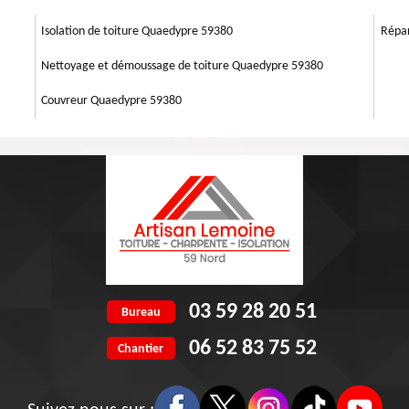
ion de façade normale, d'une peinture murale, etc. nous sommes à votre
ffet d’être bien traitée, car elle reflète l’image de votre maison et de
Isolation de toiture Quaedypre 59380
Répar
Nettoyage et démoussage de toiture Quaedypre 59380
Couvreur Quaedypre 59380
03 59 28 20 51
Bureau
06 52 83 75 52
Chantier