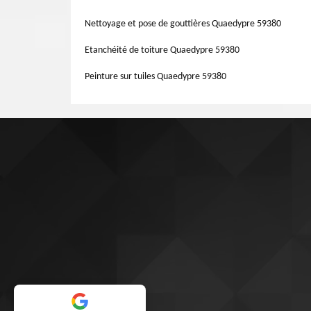
réalisation de votre projet. Que ce soit pour une rénovat
service pour assurer les travaux. Votre façade mérite en e
Nettoyage et pose de gouttières Quaedypre 59380
votre vie.
Etanchéité de toiture Quaedypre 59380
Peinture sur tuiles Quaedypre 59380