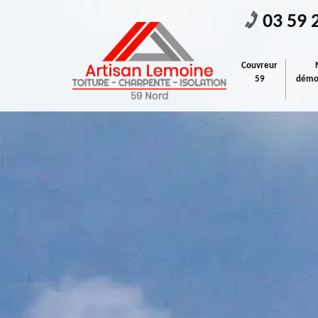
03 59 
Couvreur
59
démou