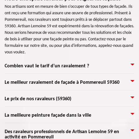
Nos artisans sont en mesure de bien s’occuper de tous types de façade. Ils
ont reçu une formation qui assure une œuvre de professionnel. Présent à
Pommereuil, nos ravaleurs sont toujours prêts à se déplacer partout dans
59360. Artisan Lemoine 59 est expérimenté dans la rénovation de façades.
Nous serions heureux de vous recommander tous les solutions et les choix
de bois à utiliser pour une façade peinte ou pas. Contactez-nous par le
formulaire sur notre site, ou pour plus d'informations, appelez-nous quand
vous voulez.
Combien vaut le tarif d’un ravalement ?
Le prix d’un ravalement de façade dépend de certains critères. Le coût à
Le meilleur ravalement de façade à Pommereuil 59360
payer pour une intervention varie suivant les travaux à entreprendre. Que
ce soit une rénovation, une mise en étanchéité, une peinture ou un
Une raison de penser à l'entretien des façades est de permettre de vérifier
Le prix de nos ravaleurs (59360)
nettoyage de murs extérieurs, le prix est différent. Ils changent selon
l'état de votre bâtiment. Il faut en effet s’occuper de la rénovation de vos
l’étendue des travaux, leur difficulté et les matériels utilisés. Toutefois, le
murs extérieurs pour que votre maison puisse demeurer plus longtemps.
point commun de ces opérations est que Artisan Lemoine 59 procure un
Le ravalement consiste à rénover la façade et les murs extérieurs d’un
La meilleure peinture façade dans la ville
La façade est le plus grand champ de la structure de toute maison et
tarif au m² ou par heure établit par surface de façade pour un prix
bâtiment. Toutefois, il ne faut pas changer son style d’origine. Le coût
construction. Notre entreprise Artisan Lemoine 59 ne veut que votre
abordable.
d’intervention est payé par le propriétaire de la maison. Avec Artisan
satisfaction. Vous n’avez qu’à nous exposer votre projet de ravalement
Il y a différents moyens de peindre la façade d’une maison. Mais il ne faut
Des ravaleurs professionnels de Artisan Lemoine 59 en
Lemoine 59, de nombreux travaux peuvent être entrepris avec un
pour qu’on puisse l’étudier. Nous vous donnerons un devis pour rénover
activité en Pommereuil
pas oublier de s’informer dans votre mairie (59360) pour prendre