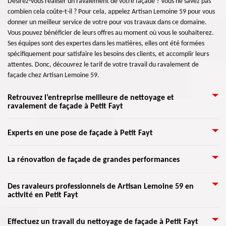
Désirez-vous réaliser un ravalement de votre façade ? Vous ne savez pas
combien cela coûte-t-il ? Pour cela, appelez Artisan Lemoine 59 pour vous
donner un meilleur service de votre pour vos travaux dans ce domaine.
Vous pouvez bénéficier de leurs offres au moment où vous le souhaiterez.
Ses équipes sont des expertes dans les matières, elles ont été formées
spécifiquement pour satisfaire les besoins des clients, et accomplir leurs
attentes. Donc, découvrez le tarif de votre travail du ravalement de
façade chez Artisan Lemoine 59.
Retrouvez l’entreprise meilleure de nettoyage et
ravalement de façade à Petit Fayt
Toute activité de la construction d’une maison nécessite d’un professionnel
Experts en une pose de façade à Petit Fayt
compétent. Pour vos travaux du nettoyage et ravalement de façade, faites
confiance à Artisan Lemoine 59 pour prendre en charge votre travail dans
Malgré la détérioration de votre façade face à une mauvaise saison,
La rénovation de façade de grandes performances
ce domaine et afin de rassurer un énorme succès du résultat. De plus,
sachez qu’il est possible de le rendre plus beau à son état normal. Pour la
Artisan Lemoine 59 propose ses meilleurs services pour rendre votre
pose de façade, faites confiance à Artisan Lemoine 59 pour effectuer votre
façade plus attirante et à son état neuf selon les normes de vos exigences.
Si vous voulez faire appel à des professionnels pour votre ravalement,
Des ravaleurs professionnels de Artisan Lemoine 59 en
travail dans ce domaine. De plus, client} propose des services de qualités à
Alors, ne cherchez pas loin, faites appels Artisan Lemoine 59 pour confier
activité en Petit Fayt
votre façade va vite retrouver sa beauté. Même si elle n’est pas encore si
propos de sa mise en place avec un meilleur devis. Donc, bénéficiez cette
votre travail de ravalement et nettoyage façade en toute assurance.
abîmée, elle peut quand même être rénovée. Cette opération permet
service en qualité éblouissante pour mettre en charge votre travail en
d’éviter la détérioration des murs extérieurs. Vous éviterez également les
Nous savons tous qu’un ravalement de façade consiste à redonner de
faisant appel le plus vite Artisan Lemoine 59 qui se trouve dans Petit Fayt
Effectuez un travail du nettoyage de façade à Petit Fayt