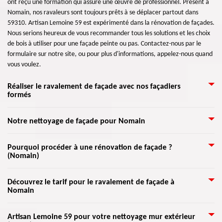
ont reçu une formation qui assure une œuvre de professionnel. Présent à
Nomain, nos ravaleurs sont toujours prêts à se déplacer partout dans
59310. Artisan Lemoine 59 est expérimenté dans la rénovation de façades.
Nous serions heureux de vous recommander tous les solutions et les choix
de bois à utiliser pour une façade peinte ou pas. Contactez-nous par le
formulaire sur notre site, ou pour plus d'informations, appelez-nous quand
vous voulez.
Réaliser le ravalement de façade avec nos façadiers
formés
Grâce à l’aide de nos artisans qualifiés dans ce domaine, nous pouvons
Notre nettoyage de façade pour Nomain
assurer de vraies réalisations professionnelles pour une rénovation fiable
de votre façade. Nous allons étudier l’état de vos murs extérieurs pour une
Le bon état de l’extérieur de votre maison est important, et nous aimerons
Pourquoi procéder à une rénovation de façade ?
définition précise des rénovations à faire. Nos artisans ravaleurs peuvent
(Nomain)
tous qu’elle soit attrayante et présentable. La saleté a un impact sur sa
intervenir à tout moment avec le plus grand professionnalisme qui existe.
durée de vie. Surtout à l'extérieur, la saleté sur vos murs et façades peut
Avec le respect des normes de l’art, mais également selon vos nécessités,
donner à votre bâtiment un air moche et laisser moins de lumière du jour
Artisan Lemoine 59 vous accompagnera dans toutes les étapes de votre
nous tacherons de mettre en œuvre des travaux qui conviennent bien à
Découvrez le tarif pour le ravalement de façade à
éclairer toute la surface du champ. Bref, le nettoyage des murs et des
Nomain
projet par le biais de son équipe de façadiers professionnels. En
vos attentes.
façades est une idée géniale et agréable pour tous les invités et les
commençant par l’analyse de votre façade, dont la recherche des
employés pour les entreprises.
dommages et leurs sources, jusqu’à la réalisation de votre projet. Que ce
Désirez-vous réaliser un ravalement de votre façade ? Vous ne savez pas
Artisan Lemoine 59 pour votre nettoyage mur extérieur