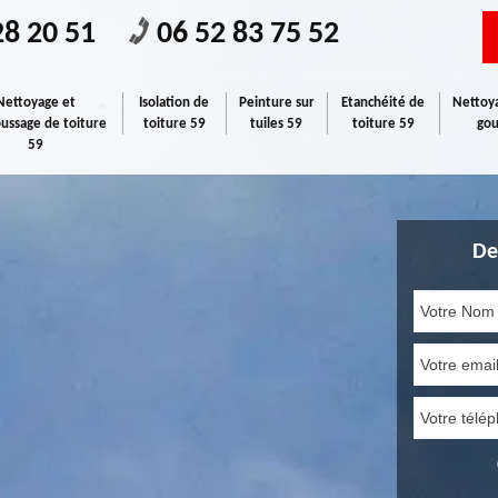
28 20 51
06 52 83 75 52
Nettoyage et
Isolation de
Peinture sur
Etanchéité de
Nettoya
ssage de toiture
toiture 59
tuiles 59
toiture 59
gou
59
De