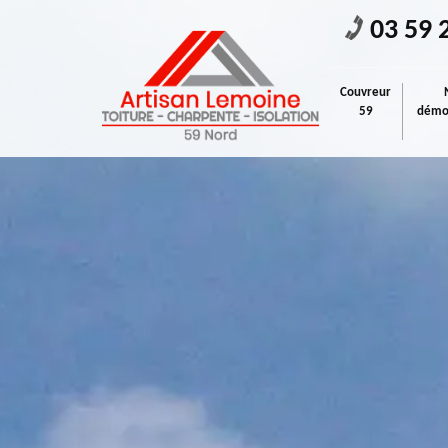
03 59 
Couvreur
59
démou