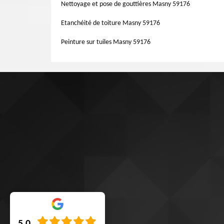
des normes de l’art, mais également selon vos nécessités
Nettoyage et pose de gouttières Masny 59176
vos attentes.
Etanchéité de toiture Masny 59176
Peinture sur tuiles Masny 59176