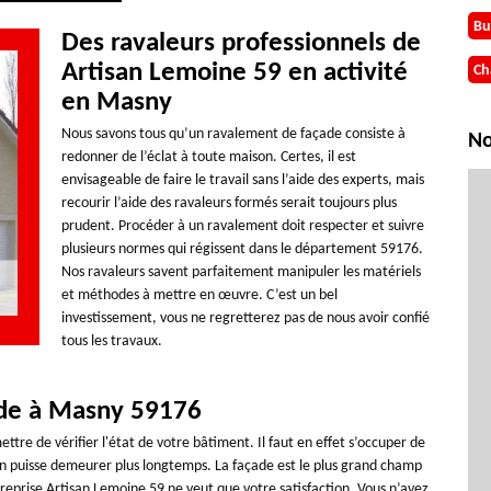
Bu
Des ravaleurs professionnels de
Artisan Lemoine 59 en activité
Ch
en Masny
Nous savons tous qu’un ravalement de façade consiste à
No
redonner de l’éclat à toute maison. Certes, il est
envisageable de faire le travail sans l’aide des experts, mais
recourir l’aide des ravaleurs formés serait toujours plus
prudent. Procéder à un ravalement doit respecter et suivre
plusieurs normes qui régissent dans le département 59176.
Nos ravaleurs savent parfaitement manipuler les matériels
et méthodes à mettre en œuvre. C’est un bel
investissement, vous ne regretterez pas de nous avoir confié
tous les travaux.
ade à Masny 59176
ttre de vérifier l'état de votre bâtiment. Il faut en effet s’occuper de
on puisse demeurer plus longtemps. La façade est le plus grand champ
reprise Artisan Lemoine 59 ne veut que votre satisfaction. Vous n’avez