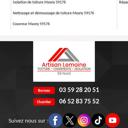
, nous tacherons de mettre en œuvre des travaux qui conviennent bien à
Isolation de toiture Masny 59176
Répar
Nettoyage et démoussage de toiture Masny 59176
Couvreur Masny 59176
03 59 28 20 51
Bureau
06 52 83 75 52
Chantier
Suivez nous sur :