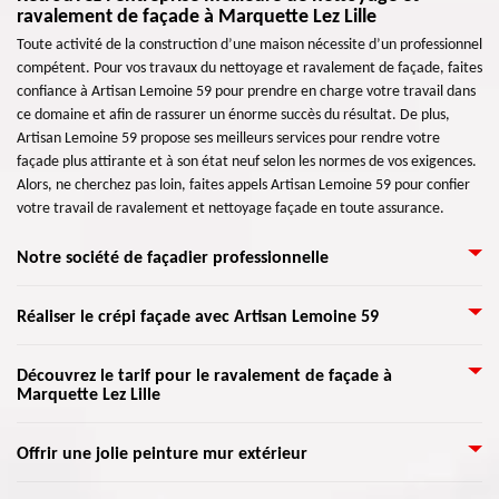
ravalement de façade à Marquette Lez Lille
Toute activité de la construction d’une maison nécessite d’un professionnel
compétent. Pour vos travaux du nettoyage et ravalement de façade, faites
confiance à Artisan Lemoine 59 pour prendre en charge votre travail dans
ce domaine et afin de rassurer un énorme succès du résultat. De plus,
Artisan Lemoine 59 propose ses meilleurs services pour rendre votre
façade plus attirante et à son état neuf selon les normes de vos exigences.
Alors, ne cherchez pas loin, faites appels Artisan Lemoine 59 pour confier
votre travail de ravalement et nettoyage façade en toute assurance.
Notre société de façadier professionnelle
Si vous recherchez une entreprise crédible qui prend en charge les travaux
Réaliser le crépi façade avec Artisan Lemoine 59
de façade et de mur extérieur, nous vous invitons de nous appeler. Notre
équipe de ravaleurs éprouvés et qualifiés peut assurer les travaux
La raison d’appliquer du crépi sur une façade, aussi connue sous le nom
Découvrez le tarif pour le ravalement de façade à
indispensables pour votre façade. Qu’il faut faire une peinture de façade,
Marquette Lez Lille
« enduit », est qu’il permet de décorer les murs extérieurs de toute
une application d’enduit, une réparation, ou un nettoyage, elle est capable
maison. On peut le trouver sous forme de granulé et se choisit suivant
d’être performante dans tout ce qu’il faut entreprendre. Vous pouvez
l’endroit où se place votre demeure. Le crépi est granuleux qu’il doit être
Désirez-vous réaliser un ravalement de votre façade ? Vous ne savez pas
prendre un rendez-vous pour qu’on puise discuter sans difficulté de votre
Offrir une jolie peinture mur extérieur
mixé avec une substance qui permet d’avoir une pâte. Nous l’appliquerons
combien cela coûte-t-il ? Pour cela, appelez Artisan Lemoine 59 pour vous
projet de façade, nous sommes toujours disponibles.
sur une façade propre afin d’éviter la formation de fissures. Vous
donner un meilleur service de votre pour vos travaux dans ce domaine.