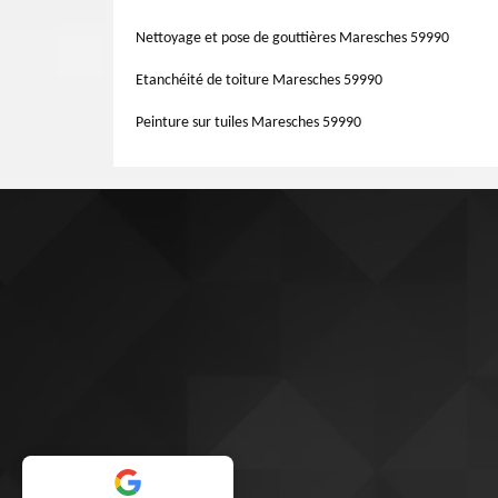
peinture avant enduit. Avec un ravalement projeté, les ar
commander l’orientation de l’appareil. Ils peuvent mettre 
Nettoyage et pose de gouttières Maresches 59990
etc.
Etanchéité de toiture Maresches 59990
Peinture sur tuiles Maresches 59990