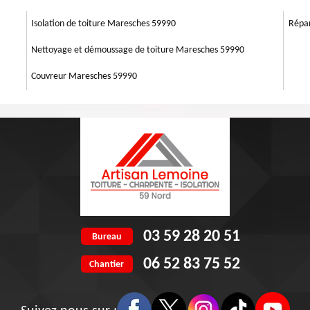
tisans façadiers ne se lasseront pas si rapidement, car ils n’ont qu’à
du crépi projeté sur une surface en plâtre, briques, pavé, béton, bois,
Isolation de toiture Maresches 59990
Répar
Nettoyage et démoussage de toiture Maresches 59990
Couvreur Maresches 59990
03 59 28 20 51
Bureau
06 52 83 75 52
Chantier