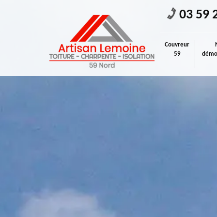
03 59 
Couvreur
59
démou