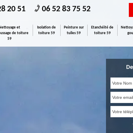
28 20 51
06 52 83 75 52
Nettoyage et
Isolation de
Peinture sur
Etanchéité de
Nettoya
ssage de toiture
toiture 59
tuiles 59
toiture 59
gou
59
De