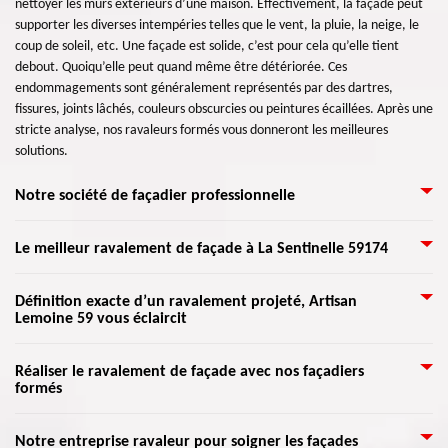
nettoyer les murs extérieurs d’une maison. Effectivement, la façade peut
supporter les diverses intempéries telles que le vent, la pluie, la neige, le
coup de soleil, etc. Une façade est solide, c’est pour cela qu’elle tient
debout. Quoiqu’elle peut quand même être détériorée. Ces
endommagements sont généralement représentés par des dartres,
fissures, joints lâchés, couleurs obscurcies ou peintures écaillées. Après une
stricte analyse, nos ravaleurs formés vous donneront les meilleures
solutions.
Notre société de façadier professionnelle
Si vous recherchez une entreprise crédible qui prend en charge les travaux
Le meilleur ravalement de façade à La Sentinelle 59174
de façade et de mur extérieur, nous vous invitons de nous appeler. Notre
équipe de ravaleurs éprouvés et qualifiés peut assurer les travaux
Une raison de penser à l'entretien des façades est de permettre de vérifier
Définition exacte d’un ravalement projeté, Artisan
indispensables pour votre façade. Qu’il faut faire une peinture de façade,
Lemoine 59 vous éclaircit
l'état de votre bâtiment. Il faut en effet s’occuper de la rénovation de vos
une application d’enduit, une réparation, ou un nettoyage, elle est capable
murs extérieurs pour que votre maison puisse demeurer plus longtemps.
d’être performante dans tout ce qu’il faut entreprendre. Vous pouvez
La façade est le plus grand champ de la structure de toute maison et
C’est en fait l’utilisation d’un enduit projeté sur une façade à peindre.
prendre un rendez-vous pour qu’on puise discuter sans difficulté de votre
Réaliser le ravalement de façade avec nos façadiers
construction. Notre entreprise Artisan Lemoine 59 ne veut que votre
formés
C’est une matière à appliquer avec un appareil spécifique. Elle va être
projet de façade, nous sommes toujours disponibles.
satisfaction. Vous n’avez qu’à nous exposer votre projet de ravalement
apposée par projection ou par pulvérisation. Cet enduit s’applique sur les
pour qu’on puisse l’étudier. Nous vous donnerons un devis pour rénover
murs, façades et plafond à envelopper de peinture avant enduit. Avec un
Grâce à l’aide de nos artisans qualifiés dans ce domaine, nous pouvons
Notre entreprise ravaleur pour soigner les façades
votre façade.