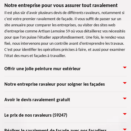
Notre entreprise pour vous assurer tout ravalement
Il est plus sûr d’avoir plusieurs devis de différents ravaleurs, notamment si
c’est votre premier ravalement de façade. Il vous suffit de passer sur un
site annuaire pour comparer les entreprises, ou visiter des sites web
d’entreprise comme Artisan Lemoine 59 où vous détaillerez vos nécessités
pour que l’on puisse l’étudier approfondissement. Une fois, le rendez-vous
fixé, nous intervenons pour un contrôle avant d’entreprendre les travaux.
C’est pour identifier les opérations précises à faire, et aussi pour examiner
l’état des murs et façades à travailler.
Offrir une jolie peinture mur extérieur
Vous pouvez nous appeler pour peindre vos murs extérieurs. Nos artisans
Notre entreprise ravaleur pour soigner les façades
spécialisés peuvent donner un air de fraicheur à vos murs avec une
peinture adaptée. Mais avant de débuter l’opération, nous faisons avant
Nos artisans sont en mesure de bien s’occuper de tous types de façade. Ils
Avoir le devis ravalement gratuit
tout le nettoyage du champ des murs. Effectivement, elle doit être
ont reçu une formation qui assure une œuvre de professionnel. Présent à
débarrassée des déchets et de moisissures. Une fois nettoyée et sèche, elle
Hem Lenglet, nos ravaleurs sont toujours prêts à se déplacer partout dans
peut recevoir la peinture sans problème, car la surface n’est plus
Si la façade subit des dégâts dus à plusieurs coups extérieurs, il faut penser
Le prix de nos ravaleurs (59247)
59247. Artisan Lemoine 59 est expérimenté dans la rénovation de façades.
crasseuse. L’aspect de votre façade est très important que nos ravaleurs
à sa rénovation. Rénover une façade étant une obligation légale à faire
Nous serions heureux de vous recommander tous les solutions et les choix
veillent à éviter toutes erreurs éventuelles.
tous les dix ans, c’est aussi une opération de remise en valeur de votre
de bois à utiliser pour une façade peinte ou pas. Contactez-nous par le
Le ravalement consiste à rénover la façade et les murs extérieurs d’un