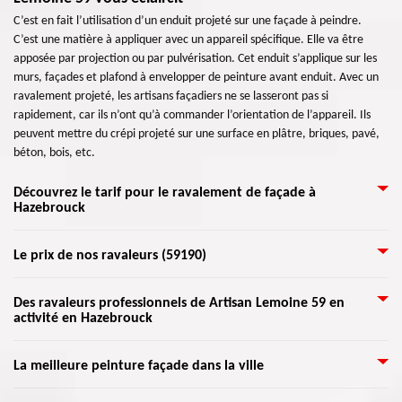
C’est en fait l’utilisation d’un enduit projeté sur une façade à peindre.
C’est une matière à appliquer avec un appareil spécifique. Elle va être
apposée par projection ou par pulvérisation. Cet enduit s’applique sur les
murs, façades et plafond à envelopper de peinture avant enduit. Avec un
ravalement projeté, les artisans façadiers ne se lasseront pas si
rapidement, car ils n’ont qu’à commander l’orientation de l’appareil. Ils
peuvent mettre du crépi projeté sur une surface en plâtre, briques, pavé,
béton, bois, etc.
Découvrez le tarif pour le ravalement de façade à
Hazebrouck
Désirez-vous réaliser un ravalement de votre façade ? Vous ne savez pas
Le prix de nos ravaleurs (59190)
combien cela coûte-t-il ? Pour cela, appelez Artisan Lemoine 59 pour vous
donner un meilleur service de votre pour vos travaux dans ce domaine.
Le ravalement consiste à rénover la façade et les murs extérieurs d’un
Des ravaleurs professionnels de Artisan Lemoine 59 en
Vous pouvez bénéficier de leurs offres au moment où vous le souhaiterez.
activité en Hazebrouck
bâtiment. Toutefois, il ne faut pas changer son style d’origine. Le coût
Ses équipes sont des expertes dans les matières, elles ont été formées
d’intervention est payé par le propriétaire de la maison. Avec Artisan
spécifiquement pour satisfaire les besoins des clients, et accomplir leurs
Lemoine 59, de nombreux travaux peuvent être entrepris avec un
Nous savons tous qu’un ravalement de façade consiste à redonner de
attentes. Donc, découvrez le tarif de votre travail du ravalement de
La meilleure peinture façade dans la ville
ravalement de façade. L’intervention vise également à nettoyer et
l’éclat à toute maison. Certes, il est envisageable de faire le travail sans
façade chez Artisan Lemoine 59.
étanchéifier les murs. Il est exigé par la loi de faire cette opération tous les
l’aide des experts, mais recourir l’aide des ravaleurs formés serait toujours