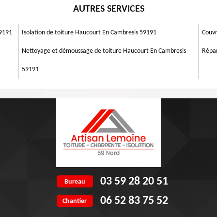
ieures. À chaque projet exposé, vous aurez un devis gratuit.
AUTRES SERVICES
tat de vos murs extérieurs pour une définition précise des rénovations à
oment avec le plus grand professionnalisme qui existe. Avec le respect
, nous tacherons de mettre en œuvre des travaux qui conviennent bien à
59191
Isolation de toiture Haucourt En Cambresis 59191
Couvr
Nettoyage et démoussage de toiture Haucourt En Cambresis
Répar
59191
03 59 28 20 51
Bureau
06 52 83 75 52
Chantier