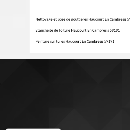
vent et à la pluie, ils accentueront les malpropretés extér
rénovation fiable de votre façade. Nous allons étudier l’é
faire. Nos artisans ravaleurs peuvent intervenir à tout m
des normes de l’art, mais également selon vos nécessités
Nettoyage et pose de gouttières Haucourt En Cambresis 
vos attentes.
Etanchéité de toiture Haucourt En Cambresis 59191
Peinture sur tuiles Haucourt En Cambresis 59191