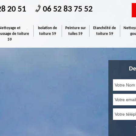
28 20 51
06 52 83 75 52
Nettoyage et
Isolation de
Peinture sur
Etanchéité de
Nettoya
ssage de toiture
toiture 59
tuiles 59
toiture 59
gou
59
De