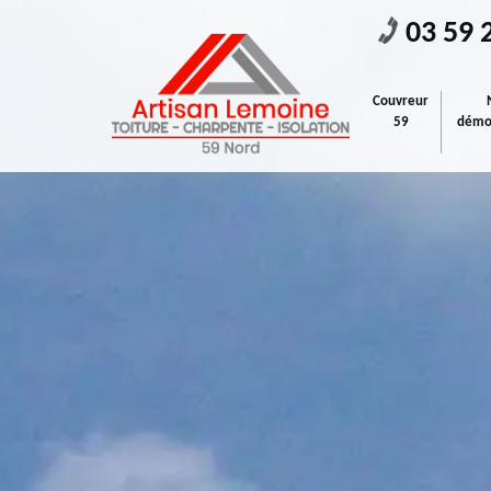
03 59 
Couvreur
59
démou