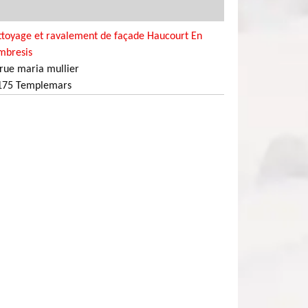
ttoyage et ravalement de façade Haucourt En
mbresis
rue maria mullier
175 Templemars