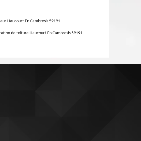
eur Haucourt En Cambresis 59191
ation de toiture Haucourt En Cambresis 59191