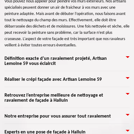
Vous pouvez nous appeler pour peindre vos murs extérieurs. Nos artisans
spécialisés peuvent donner un air de fraicheur à vos murs avec une
peinture adaptée. Mais avant de débuter l’opération, nous faisons avant
tout le nettoyage du champ des murs. Effectivement, elle doit être
débarrassée des déchets et de moisissures. Une fois nettoyée et sèche, elle
peut recevoir la peinture sans problème, car la surface n’est plus
crasseuse. L’aspect de votre façade est très important que nos ravaleurs
veillent à éviter toutes erreurs éventuelles.
Définition exacte d’un ravalement projeté, Artisan
Lemoine 59 vous éclaircit
C’est en fait l’utilisation d’un enduit projeté sur une façade à peindre.
Réaliser le crépi façade avec Artisan Lemoine 59
C’est une matière à appliquer avec un appareil spécifique. Elle va être
apposée par projection ou par pulvérisation. Cet enduit s’applique sur les
La raison d’appliquer du crépi sur une façade, aussi connue sous le nom
Retrouvez l’entreprise meilleure de nettoyage et
murs, façades et plafond à envelopper de peinture avant enduit. Avec un
ravalement de façade à Halluin
« enduit », est qu’il permet de décorer les murs extérieurs de toute
ravalement projeté, les artisans façadiers ne se lasseront pas si
maison. On peut le trouver sous forme de granulé et se choisit suivant
rapidement, car ils n’ont qu’à commander l’orientation de l’appareil. Ils
l’endroit où se place votre demeure. Le crépi est granuleux qu’il doit être
Toute activité de la construction d’une maison nécessite d’un professionnel
peuvent mettre du crépi projeté sur une surface en plâtre, briques, pavé,
Notre entreprise pour vous assurer tout ravalement
mixé avec une substance qui permet d’avoir une pâte. Nous l’appliquerons
compétent. Pour vos travaux du nettoyage et ravalement de façade, faites
béton, bois, etc.
sur une façade propre afin d’éviter la formation de fissures. Vous
confiance à Artisan Lemoine 59 pour prendre en charge votre travail dans
Il est plus sûr d’avoir plusieurs devis de différents ravaleurs, notamment si
obtiendrez une maison rajeunie, comme au début grâce au crépi.
Experts en une pose de façade à Halluin