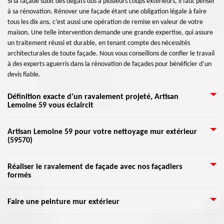
Si la façade subit des dégâts dus à plusieurs coups extérieurs, il faut penser
à sa rénovation. Rénover une façade étant une obligation légale à faire
tous les dix ans, c’est aussi une opération de remise en valeur de votre
maison. Une telle intervention demande une grande expertise, qui assure
un traitement réussi et durable, en tenant compte des nécessités
architecturales de toute façade. Nous vous conseillons de confier le travail
à des experts aguerris dans la rénovation de façades pour bénéficier d’un
devis fiable.
Définition exacte d’un ravalement projeté, Artisan
Lemoine 59 vous éclaircit
C’est en fait l’utilisation d’un enduit projeté sur une façade à peindre.
Artisan Lemoine 59 pour votre nettoyage mur extérieur
(59570)
C’est une matière à appliquer avec un appareil spécifique. Elle va être
apposée par projection ou par pulvérisation. Cet enduit s’applique sur les
murs, façades et plafond à envelopper de peinture avant enduit. Avec un
Une raison d'envisager le nettoyage de façade est de maintenir le bon état
Réaliser le ravalement de façade avec nos façadiers
ravalement projeté, les artisans façadiers ne se lasseront pas si
formés
de votre maison. Notamment dans les surfaces de maçonnerie, la saleté
rapidement, car ils n’ont qu’à commander l’orientation de l’appareil. Ils
peut rendre difficile le contrôle des problèmes de votre maison. En ayant
peuvent mettre du crépi projeté sur une surface en plâtre, briques, pavé,
un extérieur propre, l’entretien et la réparation sont plus faciles à trouver
Grâce à l’aide de nos artisans qualifiés dans ce domaine, nous pouvons
Faire une peinture mur extérieur
béton, bois, etc.
et à résoudre avant de devenir plus coûteux et plus difficiles. Nous
assurer de vraies réalisations professionnelles pour une rénovation fiable
nettoyons tout type de matériau de façade avec des bons équipements, les
de votre façade. Nous allons étudier l’état de vos murs extérieurs pour une