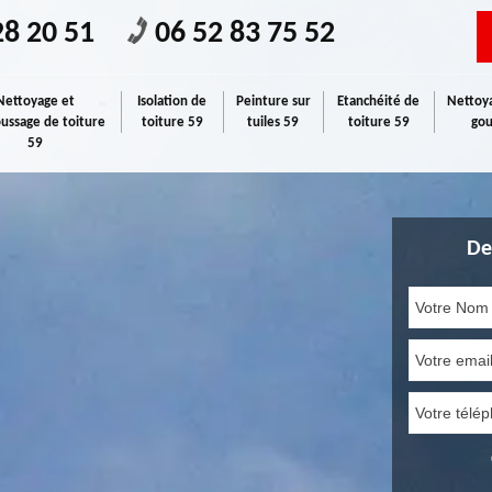
28 20 51
06 52 83 75 52
Nettoyage et
Isolation de
Peinture sur
Etanchéité de
Nettoya
ssage de toiture
toiture 59
tuiles 59
toiture 59
gou
59
De