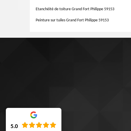
travaux.
Etanchéité de toiture Grand Fort Philippe 59153
Peinture sur tuiles Grand Fort Philippe 59153
5.0