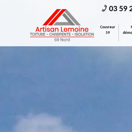
03 59 
Couvreur
59
démou