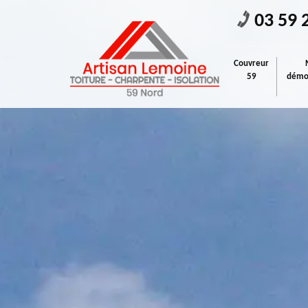
03 59 
Couvreur
59
démou