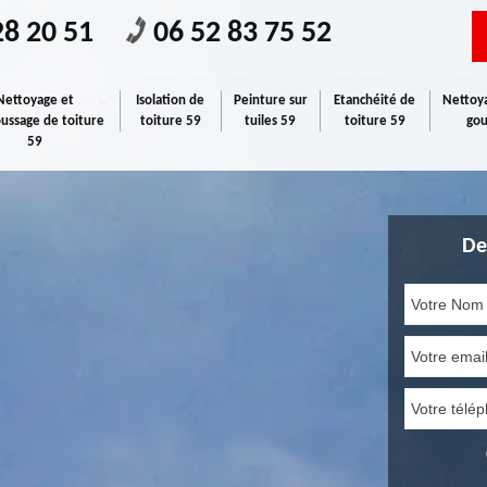
28 20 51
06 52 83 75 52
Nettoyage et
Isolation de
Peinture sur
Etanchéité de
Nettoya
ssage de toiture
toiture 59
tuiles 59
toiture 59
gou
59
De