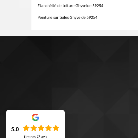
Etanchéité de toiture Ghyvelde 59254
Peinture sur tuiles Ghyvelde 59254
5.0
Lire nos
78
avis