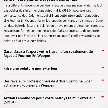
Il y a différents moyens de peindre la façade d’une maison. Mais il ne faut
pas oublier de s’informer dans votre mairie (59134) pour prendre
connaissance des règlements qui dirigent cette intervention dans votre
ville Fournes En Weppes. Parmi les types de peinture, on distingue : résine
tendue, boiserie, lasure, crépi, l’enduit, ravalement projeté, peinture, etc.
Nos artisans formés sont en mesure de réaliser toute sorte de peinture
pour avoir une façade brillante. Pensez toujours à confier vos projets de
peinture à des ravaleurs fiables.
Garantissez à l’expert votre travail d’un ravalement de
façade à Fournes En Weppes
Lorsque la façade est détruit, cela risque d’endommager votre maison et
Faire une peinture mur extérieur
pourra même engendrer un problème de fuite ou d’infiltration d’eau à
l’intérieur. Pour cela, il est nécessaire de réaliser un travail de ravalement
La peinture est très indispensable pour une maison. Même si une façade
Des ravaleurs professionnels de Artisan Lemoine 59 en
de votre façade pour garantir un fort revêtement de votre maison. Alors,
activité en Fournes En Weppes
non peinte n’est pas si terrible, il arrive qu’elle ne soit pas attrayante,
pourquoi ne pas faire le ravalement de votre façade si vous pensez que la
surtout si la maison est en vente. Notre peinture murale extérieure
vôtre en a besoin. Dans ce cas, appelez vite Artisan Lemoine 59 qui
procure à vos murs extérieurs un air brillant. Avec une forte résistance à la
Nous savons tous qu’un ravalement de façade consiste à redonner de
s’implante dans Fournes En Weppes 59134 pour vous intervenir à réaliser
Artisan Lemoine 59 pour votre nettoyage mur extérieur
saleté, aux algues et aux champignons, elle protège aussi de la
(59134)
l’éclat à toute maison. Certes, il est envisageable de faire le travail sans
votre travail dans ce domaine. De plus, Artisan Lemoine 59 dispose des
décoloration et l’éclaboussure. Elle est considérée comme une peinture de
l’aide des experts, mais recourir l’aide des ravaleurs formés serait toujours