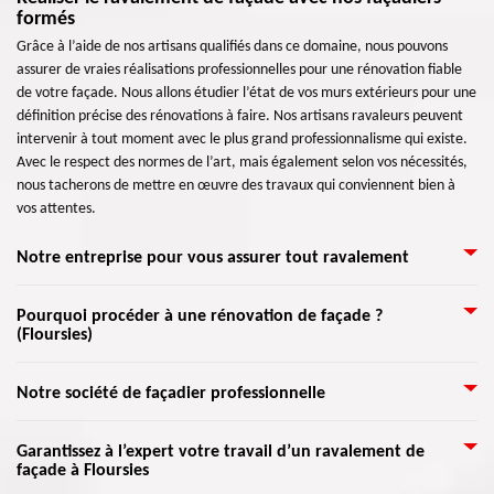
formés
Grâce à l’aide de nos artisans qualifiés dans ce domaine, nous pouvons
assurer de vraies réalisations professionnelles pour une rénovation fiable
de votre façade. Nous allons étudier l’état de vos murs extérieurs pour une
définition précise des rénovations à faire. Nos artisans ravaleurs peuvent
intervenir à tout moment avec le plus grand professionnalisme qui existe.
Avec le respect des normes de l’art, mais également selon vos nécessités,
nous tacherons de mettre en œuvre des travaux qui conviennent bien à
vos attentes.
Notre entreprise pour vous assurer tout ravalement
Il est plus sûr d’avoir plusieurs devis de différents ravaleurs, notamment si
Pourquoi procéder à une rénovation de façade ?
(Floursies)
c’est votre premier ravalement de façade. Il vous suffit de passer sur un
site annuaire pour comparer les entreprises, ou visiter des sites web
d’entreprise comme Artisan Lemoine 59 où vous détaillerez vos nécessités
Artisan Lemoine 59 vous accompagnera dans toutes les étapes de votre
Notre société de façadier professionnelle
pour que l’on puisse l’étudier approfondissement. Une fois, le rendez-vous
projet par le biais de son équipe de façadiers professionnels. En
fixé, nous intervenons pour un contrôle avant d’entreprendre les travaux.
commençant par l’analyse de votre façade, dont la recherche des
Si vous recherchez une entreprise crédible qui prend en charge les travaux
C’est pour identifier les opérations précises à faire, et aussi pour examiner
Garantissez à l’expert votre travail d’un ravalement de
dommages et leurs sources, jusqu’à la réalisation de votre projet. Que ce
façade à Floursies
de façade et de mur extérieur, nous vous invitons de nous appeler. Notre
l’état des murs et façades à travailler.
soit pour une rénovation de façade normale, d'une peinture murale, etc.