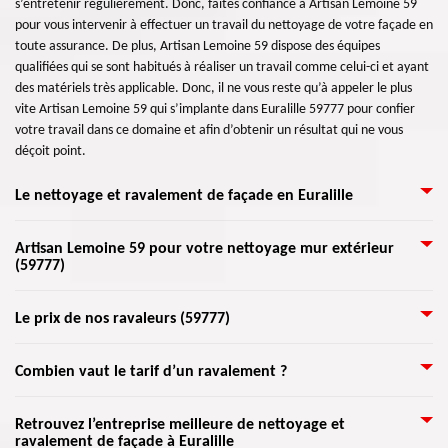
s’entretenir régulièrement. Donc, faites confiance à Artisan Lemoine 59
pour vous intervenir à effectuer un travail du nettoyage de votre façade en
toute assurance. De plus, Artisan Lemoine 59 dispose des équipes
qualifiées qui se sont habitués à réaliser un travail comme celui-ci et ayant
des matériels très applicable. Donc, il ne vous reste qu’à appeler le plus
vite Artisan Lemoine 59 qui s’implante dans Euralille 59777 pour confier
votre travail dans ce domaine et afin d’obtenir un résultat qui ne vous
déçoit point.
Le nettoyage et ravalement de façade en Euralille
Le ravalement de façade est l’opération de permet de revivifier et
Artisan Lemoine 59 pour votre nettoyage mur extérieur
(59777)
nettoyer les murs extérieurs d’une maison. Effectivement, la façade peut
supporter les diverses intempéries telles que le vent, la pluie, la neige, le
coup de soleil, etc. Une façade est solide, c’est pour cela qu’elle tient
Une raison d'envisager le nettoyage de façade est de maintenir le bon état
Le prix de nos ravaleurs (59777)
debout. Quoiqu’elle peut quand même être détériorée. Ces
de votre maison. Notamment dans les surfaces de maçonnerie, la saleté
endommagements sont généralement représentés par des dartres,
peut rendre difficile le contrôle des problèmes de votre maison. En ayant
Le ravalement consiste à rénover la façade et les murs extérieurs d’un
fissures, joints lâchés, couleurs obscurcies ou peintures écaillées. Après une
Combien vaut le tarif d’un ravalement ?
un extérieur propre, l’entretien et la réparation sont plus faciles à trouver
bâtiment. Toutefois, il ne faut pas changer son style d’origine. Le coût
stricte analyse, nos ravaleurs formés vous donneront les meilleures
et à résoudre avant de devenir plus coûteux et plus difficiles. Nous
d’intervention est payé par le propriétaire de la maison. Avec Artisan
solutions.
nettoyons tout type de matériau de façade avec des bons équipements, les
Le prix d’un ravalement de façade dépend de certains critères. Le coût à
Retrouvez l’entreprise meilleure de nettoyage et
Lemoine 59, de nombreux travaux peuvent être entrepris avec un
meilleurs ravaleurs et les techniques des plus approfondies. Faites-nous
ravalement de façade à Euralille
payer pour une intervention varie suivant les travaux à entreprendre. Que