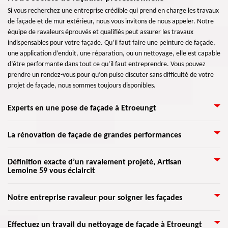
Si vous recherchez une entreprise crédible qui prend en charge les travaux
de façade et de mur extérieur, nous vous invitons de nous appeler. Notre
équipe de ravaleurs éprouvés et qualifiés peut assurer les travaux
indispensables pour votre façade. Qu’il faut faire une peinture de façade,
une application d’enduit, une réparation, ou un nettoyage, elle est capable
d’être performante dans tout ce qu’il faut entreprendre. Vous pouvez
prendre un rendez-vous pour qu’on puise discuter sans difficulté de votre
projet de façade, nous sommes toujours disponibles.
Experts en une pose de façade à Etroeungt
Malgré la détérioration de votre façade face à une mauvaise saison,
La rénovation de façade de grandes performances
sachez qu’il est possible de le rendre plus beau à son état normal. Pour la
pose de façade, faites confiance à Artisan Lemoine 59 pour effectuer votre
Si vous voulez faire appel à des professionnels pour votre ravalement,
Définition exacte d’un ravalement projeté, Artisan
travail dans ce domaine. De plus, client} propose des services de qualités à
Lemoine 59 vous éclaircit
votre façade va vite retrouver sa beauté. Même si elle n’est pas encore si
propos de sa mise en place avec un meilleur devis. Donc, bénéficiez cette
abîmée, elle peut quand même être rénovée. Cette opération permet
service en qualité éblouissante pour mettre en charge votre travail en
d’éviter la détérioration des murs extérieurs. Vous éviterez également les
C’est en fait l’utilisation d’un enduit projeté sur une façade à peindre.
faisant appel le plus vite Artisan Lemoine 59 qui se trouve dans Etroeungt
Notre entreprise ravaleur pour soigner les façades
travaux complets de rénovation. Même si cette intervention peut être
C’est une matière à appliquer avec un appareil spécifique. Elle va être
59219.
réalisée par tout le monde, il est toujours très recommandé de recourir
apposée par projection ou par pulvérisation. Cet enduit s’applique sur les
Nos artisans sont en mesure de bien s’occuper de tous types de façade. Ils
l’aide de vrais professionnels. Pour cela, nous sommes à votre disponibilité
Effectuez un travail du nettoyage de façade à Etroeungt