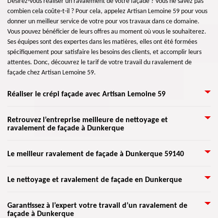
Désirez-vous réaliser un ravalement de votre façade ? Vous ne savez pas
combien cela coûte-t-il ? Pour cela, appelez Artisan Lemoine 59 pour vous
donner un meilleur service de votre pour vos travaux dans ce domaine.
Vous pouvez bénéficier de leurs offres au moment où vous le souhaiterez.
Ses équipes sont des expertes dans les matières, elles ont été formées
spécifiquement pour satisfaire les besoins des clients, et accomplir leurs
attentes. Donc, découvrez le tarif de votre travail du ravalement de
façade chez Artisan Lemoine 59.
Réaliser le crépi façade avec Artisan Lemoine 59
La raison d’appliquer du crépi sur une façade, aussi connue sous le nom
Retrouvez l’entreprise meilleure de nettoyage et
ravalement de façade à Dunkerque
« enduit », est qu’il permet de décorer les murs extérieurs de toute
maison. On peut le trouver sous forme de granulé et se choisit suivant
l’endroit où se place votre demeure. Le crépi est granuleux qu’il doit être
Toute activité de la construction d’une maison nécessite d’un professionnel
Le meilleur ravalement de façade à Dunkerque 59140
mixé avec une substance qui permet d’avoir une pâte. Nous l’appliquerons
compétent. Pour vos travaux du nettoyage et ravalement de façade, faites
sur une façade propre afin d’éviter la formation de fissures. Vous
confiance à Artisan Lemoine 59 pour prendre en charge votre travail dans
Une raison de penser à l'entretien des façades est de permettre de vérifier
obtiendrez une maison rajeunie, comme au début grâce au crépi.
Le nettoyage et ravalement de façade en Dunkerque
ce domaine et afin de rassurer un énorme succès du résultat. De plus,
l'état de votre bâtiment. Il faut en effet s’occuper de la rénovation de vos
Artisan Lemoine 59 propose ses meilleurs services pour rendre votre
murs extérieurs pour que votre maison puisse demeurer plus longtemps.
façade plus attirante et à son état neuf selon les normes de vos exigences.
Le ravalement de façade est l’opération de permet de revivifier et
Garantissez à l’expert votre travail d’un ravalement de
La façade est le plus grand champ de la structure de toute maison et
Alors, ne cherchez pas loin, faites appels Artisan Lemoine 59 pour confier
façade à Dunkerque
nettoyer les murs extérieurs d’une maison. Effectivement, la façade peut