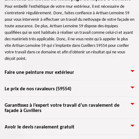
Pour embellir l’esthétique de votre mur extérieur, il est nécessaire de
s’entretenir régulièrement. Donc, faites confiance à Artisan Lemoine 59
pour vous intervenir à effectuer un travail du nettoyage de votre façade en
toute assurance. De plus, Artisan Lemoine 59 dispose des équipes
qualifiées qui se sont habitués à réaliser un travail comme celui-ci et ayant
des matériels très applicable. Donc, il ne vous reste qu’à appeler le plus
vite Artisan Lemoine 59 qui s’implante dans Cuvillers 59554 pour confier
votre travail dans ce domaine et afin d’obtenir un résultat qui ne vous
déçoit point.
Faire une peinture mur extérieur
La peinture est très indispensable pour une maison. Même si une façade
Le prix de nos ravaleurs (59554)
non peinte n’est pas si terrible, il arrive qu’elle ne soit pas attrayante,
surtout si la maison est en vente. Notre peinture murale extérieure
Le ravalement consiste à rénover la façade et les murs extérieurs d’un
Garantissez à l’expert votre travail d’un ravalement de
procure à vos murs extérieurs un air brillant. Avec une forte résistance à la
façade à Cuvillers
bâtiment. Toutefois, il ne faut pas changer son style d’origine. Le coût
saleté, aux algues et aux champignons, elle protège aussi de la
d’intervention est payé par le propriétaire de la maison. Avec Artisan
décoloration et l’éclaboussure. Elle est considérée comme une peinture de
Lemoine 59, de nombreux travaux peuvent être entrepris avec un
Lorsque la façade est détruit, cela risque d’endommager votre maison et
haute qualité qui protège les maisons des intempéries et des diverses
Avoir le devis ravalement gratuit
ravalement de façade. L’intervention vise également à nettoyer et
pourra même engendrer un problème de fuite ou d’infiltration d’eau à
saletés qui s’entassent.
étanchéifier les murs. Il est exigé par la loi de faire cette opération tous les