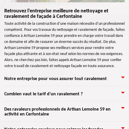
Retrouvez l’entreprise meilleure de nettoyage et
ravalement de façade à Cerfontaine
Toute activité de la construction d’une maison nécessite d’un professionnel
compétent. Pour vos travaux du nettoyage et ravalement de façade, faites
confiance à Artisan Lemoine 59 pour prendre en charge votre travail dans
ce domaine et afin de rassurer un énorme succès du résultat. De plus,
Artisan Lemoine 59 propose ses meilleurs services pour rendre votre
façade plus attirante et à son état neuf selon les normes de vos exigences.
Alors, ne cherchez pas loin, faites appels Artisan Lemoine 59 pour confier
votre travail de ravalement et nettoyage façade en toute assurance.
Notre entreprise pour vous assurer tout ravalement
Il est plus sûr d’avoir plusieurs devis de différents ravaleurs, notamment si
Combien vaut le tarif d’un ravalement ?
c’est votre premier ravalement de façade. Il vous suffit de passer sur un
site annuaire pour comparer les entreprises, ou visiter des sites web
Le prix d’un ravalement de façade dépend de certains critères. Le coût à
Des ravaleurs professionnels de Artisan Lemoine 59 en
d’entreprise comme Artisan Lemoine 59 où vous détaillerez vos nécessités
activité en Cerfontaine
payer pour une intervention varie suivant les travaux à entreprendre. Que
pour que l’on puisse l’étudier approfondissement. Une fois, le rendez-vous
ce soit une rénovation, une mise en étanchéité, une peinture ou un
fixé, nous intervenons pour un contrôle avant d’entreprendre les travaux.
nettoyage de murs extérieurs, le prix est différent. Ils changent selon
Nous savons tous qu’un ravalement de façade consiste à redonner de