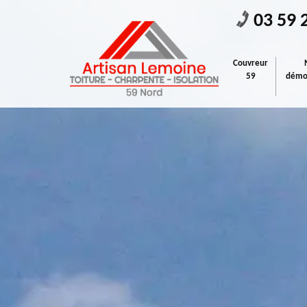
03 59 
Couvreur
59
démou