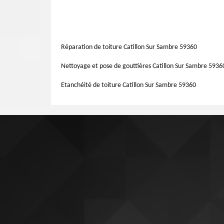
façade chez Artisan Lemoine 59.
peinture, on distingue : résine tendue, boiserie, lasure, 
Malgré la détérioration de votre façade face à une mauvai
sont en mesure de réaliser toute sorte de peinture pour
normal. Pour la pose de façade, faites confiance à Arti
peinture à des ravaleurs fiables.
client} propose des services de qualités à propos de sa m
qualité éblouissante pour mettre en charge votre travai
Réparation de toiture Catillon Sur Sambre 59360
Catillon Sur Sambre 59360.
Nettoyage et pose de gouttières Catillon Sur Sambre 5936
Etanchéité de toiture Catillon Sur Sambre 59360