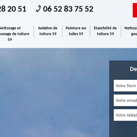
28 20 51
06 52 83 75 52
Nettoyage et
Isolation de
Peinture sur
Etanchéité de
Nettoya
ssage de toiture
toiture 59
tuiles 59
toiture 59
gou
59
De