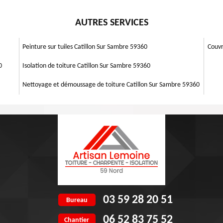
crépi, l’enduit, ravalement projeté, peinture, etc. Nos artisans formés
se saison, sachez qu’il est possible de le rendre plus beau à son état
 avoir une façade brillante. Pensez toujours à confier vos projets de
AUTRES SERVICES
san Lemoine 59 pour effectuer votre travail dans ce domaine. De plus,
ise en place avec un meilleur devis. Donc, bénéficiez cette service en
l en faisant appel le plus vite Artisan Lemoine 59 qui se trouve dans
Peinture sur tuiles Catillon Sur Sambre 59360
Couvr
0
Isolation de toiture Catillon Sur Sambre 59360
Nettoyage et démoussage de toiture Catillon Sur Sambre 59360
03 59 28 20 51
Bureau
06 52 83 75 52
Chantier