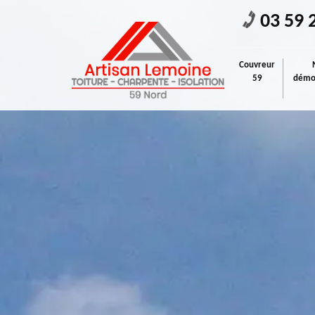
03 59 
Couvreur
59
démou