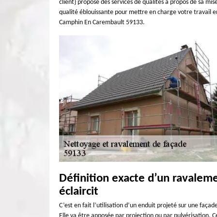
client} propose des services de qualités à propos de sa mis
qualité éblouissante pour mettre en charge votre travail en
Camphin En Carembault 59133.
Définition exacte d’un ravalem
éclaircit
C’est en fait l’utilisation d’un enduit projeté sur une faça
Elle va être apposée par projection ou par pulvérisation. C