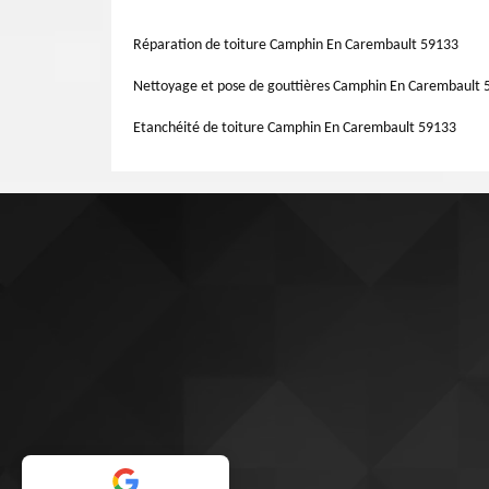
confier votre travail de ravalement et nettoyage façade e
offres au moment où vous le souhaiterez. Ses équipes son
pour satisfaire les besoins des clients, et accomplir leu
Réparation de toiture Camphin En Carembault 59133
façade chez Artisan Lemoine 59.
Nettoyage et pose de gouttières Camphin En Carembault 
Etanchéité de toiture Camphin En Carembault 59133