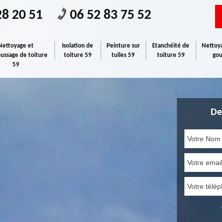
28 20 51
06 52 83 75 52
Nettoyage et
Isolation de
Peinture sur
Etanchéité de
Nettoya
ssage de toiture
toiture 59
tuiles 59
toiture 59
gou
59
De