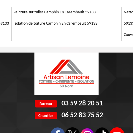
n toute assurance.
t des expertes dans les matières, elles ont été formées spécifiquement
rs attentes. Donc, découvrez le tarif de votre travail du ravalement de
Peinture sur tuiles Camphin En Carembault 59133
Netto
59133
Isolation de toiture Camphin En Carembault 59133
5913
Couv
03 59 28 20 51
Bureau
06 52 83 75 52
Chantier