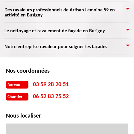
saletés qui s’entassent.
soit pour une rénovation de façade normale, d'une peinture murale, etc.
pour vous intervenir à effectuer un travail du nettoyage de votre façade en
nous sommes à votre service pour assurer les travaux. Votre façade mérite
La raison d’appliquer du crépi sur une façade, aussi connue sous le nom
Des ravaleurs professionnels de Artisan Lemoine 59 en
toute assurance. De plus, Artisan Lemoine 59 dispose des équipes
en effet d’être bien traitée, car elle reflète l’image de votre maison et de
activité en Busigny
« enduit », est qu’il permet de décorer les murs extérieurs de toute
qualifiées qui se sont habitués à réaliser un travail comme celui-ci et ayant
votre vie.
maison. On peut le trouver sous forme de granulé et se choisit suivant
des matériels très applicable. Donc, il ne vous reste qu’à appeler le plus
l’endroit où se place votre demeure. Le crépi est granuleux qu’il doit être
Nous savons tous qu’un ravalement de façade consiste à redonner de
vite Artisan Lemoine 59 qui s’implante dans Busigny 59137 pour confier
Le nettoyage et ravalement de façade en Busigny
mixé avec une substance qui permet d’avoir une pâte. Nous l’appliquerons
l’éclat à toute maison. Certes, il est envisageable de faire le travail sans
votre travail dans ce domaine et afin d’obtenir un résultat qui ne vous
sur une façade propre afin d’éviter la formation de fissures. Vous
l’aide des experts, mais recourir l’aide des ravaleurs formés serait toujours
déçoit point.
Le ravalement de façade est l’opération de permet de revivifier et
obtiendrez une maison rajeunie, comme au début grâce au crépi.
Notre entreprise ravaleur pour soigner les façades
plus prudent. Procéder à un ravalement doit respecter et suivre plusieurs
nettoyer les murs extérieurs d’une maison. Effectivement, la façade peut
normes qui régissent dans le département 59137. Nos ravaleurs savent
supporter les diverses intempéries telles que le vent, la pluie, la neige, le
parfaitement manipuler les matériels et méthodes à mettre en œuvre.
Nos artisans sont en mesure de bien s’occuper de tous types de façade. Ils
coup de soleil, etc. Une façade est solide, c’est pour cela qu’elle tient
C’est un bel investissement, vous ne regretterez pas de nous avoir confié
ont reçu une formation qui assure une œuvre de professionnel. Présent à
Nos coordonnées
debout. Quoiqu’elle peut quand même être détériorée. Ces
tous les travaux.
Busigny, nos ravaleurs sont toujours prêts à se déplacer partout dans
endommagements sont généralement représentés par des dartres,
59137. Artisan Lemoine 59 est expérimenté dans la rénovation de façades.
fissures, joints lâchés, couleurs obscurcies ou peintures écaillées. Après une
03 59 28 20 51
Bureau
Nous serions heureux de vous recommander tous les solutions et les choix
stricte analyse, nos ravaleurs formés vous donneront les meilleures
de bois à utiliser pour une façade peinte ou pas. Contactez-nous par le
06 52 83 75 52
solutions.
Chantier
formulaire sur notre site, ou pour plus d'informations, appelez-nous quand
vous voulez.
Nous localiser