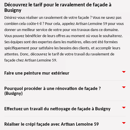
Découvrez le tarif pour le ravalement de façade à
Busigny
Désirez-vous réaliser un ravalement de votre façade ? Vous ne savez pas
combien cela coûte-t-il ? Pour cela, appelez Artisan Lemoine 59 pour vous
donner un meilleur service de votre pour vos travaux dans ce domaine.
Vous pouvez bénéficier de leurs offres au moment où vous le souhaiterez.
Ses équipes sont des expertes dans les matières, elles ont été formées
spécifiquement pour satisfaire les besoins des clients, et accomplir leurs
attentes. Donc, découvrez le tarif de votre travail du ravalement de
façade chez Artisan Lemoine 59.
Faire une peinture mur extérieur
La peinture est très indispensable pour une maison. Même si une façade
Pourquoi procéder à une rénovation de façade ?
(Busigny)
non peinte n’est pas si terrible, il arrive qu’elle ne soit pas attrayante,
surtout si la maison est en vente. Notre peinture murale extérieure
procure à vos murs extérieurs un air brillant. Avec une forte résistance à la
Artisan Lemoine 59 vous accompagnera dans toutes les étapes de votre
Effectuez un travail du nettoyage de façade à Busigny
saleté, aux algues et aux champignons, elle protège aussi de la
projet par le biais de son équipe de façadiers professionnels. En
décoloration et l’éclaboussure. Elle est considérée comme une peinture de
commençant par l’analyse de votre façade, dont la recherche des
Pour embellir l’esthétique de votre mur extérieur, il est nécessaire de
haute qualité qui protège les maisons des intempéries et des diverses
Réaliser le crépi façade avec Artisan Lemoine 59
dommages et leurs sources, jusqu’à la réalisation de votre projet. Que ce
s’entretenir régulièrement. Donc, faites confiance à Artisan Lemoine 59