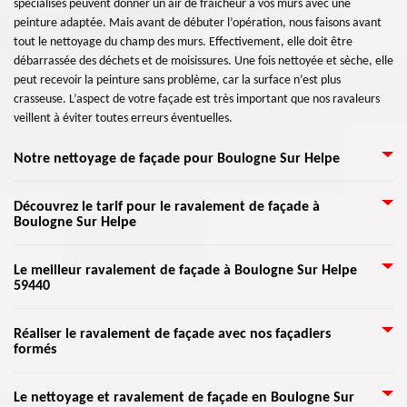
spécialisés peuvent donner un air de fraicheur à vos murs avec une
peinture adaptée. Mais avant de débuter l’opération, nous faisons avant
tout le nettoyage du champ des murs. Effectivement, elle doit être
débarrassée des déchets et de moisissures. Une fois nettoyée et sèche, elle
peut recevoir la peinture sans problème, car la surface n’est plus
crasseuse. L’aspect de votre façade est très important que nos ravaleurs
veillent à éviter toutes erreurs éventuelles.
Notre nettoyage de façade pour Boulogne Sur Helpe
Le bon état de l’extérieur de votre maison est important, et nous aimerons
Découvrez le tarif pour le ravalement de façade à
Boulogne Sur Helpe
tous qu’elle soit attrayante et présentable. La saleté a un impact sur sa
durée de vie. Surtout à l'extérieur, la saleté sur vos murs et façades peut
donner à votre bâtiment un air moche et laisser moins de lumière du jour
Désirez-vous réaliser un ravalement de votre façade ? Vous ne savez pas
Le meilleur ravalement de façade à Boulogne Sur Helpe
éclairer toute la surface du champ. Bref, le nettoyage des murs et des
59440
combien cela coûte-t-il ? Pour cela, appelez Artisan Lemoine 59 pour vous
façades est une idée géniale et agréable pour tous les invités et les
donner un meilleur service de votre pour vos travaux dans ce domaine.
employés pour les entreprises.
Vous pouvez bénéficier de leurs offres au moment où vous le souhaiterez.
Une raison de penser à l'entretien des façades est de permettre de vérifier
Réaliser le ravalement de façade avec nos façadiers
Ses équipes sont des expertes dans les matières, elles ont été formées
formés
l'état de votre bâtiment. Il faut en effet s’occuper de la rénovation de vos
spécifiquement pour satisfaire les besoins des clients, et accomplir leurs
murs extérieurs pour que votre maison puisse demeurer plus longtemps.
attentes. Donc, découvrez le tarif de votre travail du ravalement de
La façade est le plus grand champ de la structure de toute maison et
Grâce à l’aide de nos artisans qualifiés dans ce domaine, nous pouvons
Le nettoyage et ravalement de façade en Boulogne Sur
façade chez Artisan Lemoine 59.