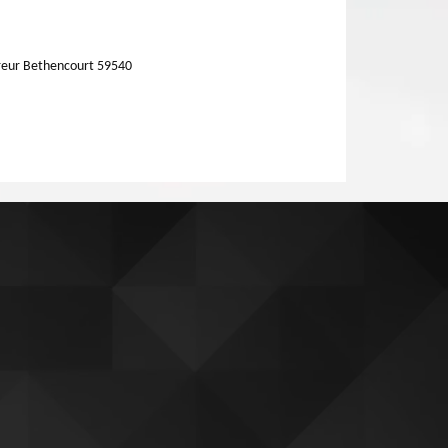
reur Bethencourt 59540