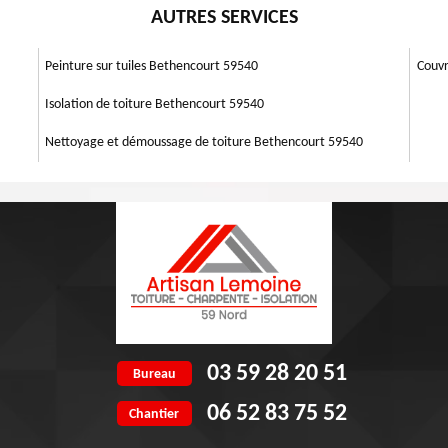
l en faisant appel le plus vite Artisan Lemoine 59 qui se trouve dans
AUTRES SERVICES
e vent, la pluie, la neige, le coup de soleil, etc. Une façade est solide,
t quand même être détériorée. Ces endommagements sont généralement
leurs obscurcies ou peintures écaillées. Après une stricte analyse, nos
Peinture sur tuiles Bethencourt 59540
Couv
Isolation de toiture Bethencourt 59540
Nettoyage et démoussage de toiture Bethencourt 59540
03 59 28 20 51
Bureau
06 52 83 75 52
Chantier