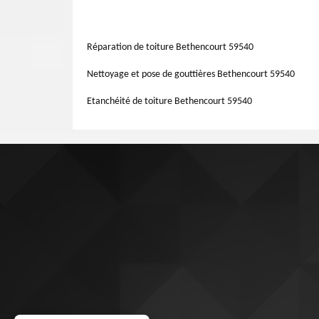
qualité éblouissante pour mettre en charge votre travai
façade peut supporter les diverses intempéries telles que l
Bethencourt 59540.
c’est pour cela qu’elle tient debout. Quoiqu’elle peu
représentés par des dartres, fissures, joints lâchés, cou
Réparation de toiture Bethencourt 59540
ravaleurs formés vous donneront les meilleures solutions.
Nettoyage et pose de gouttières Bethencourt 59540
Etanchéité de toiture Bethencourt 59540