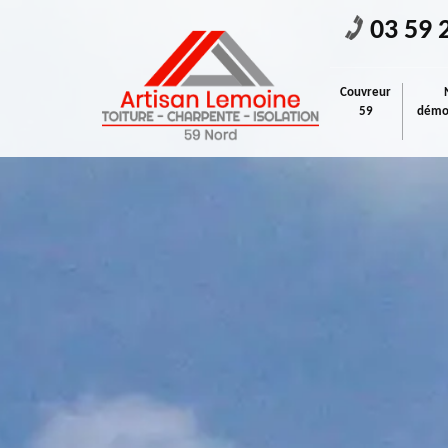
03 59 
Couvreur
59
démou