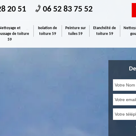
28 20 51
06 52 83 75 52
Nettoyage et
Isolation de
Peinture sur
Etanchéité de
Nettoya
ssage de toiture
toiture 59
tuiles 59
toiture 59
gou
59
De